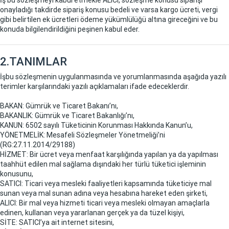
onayladığı takdirde sipariş konusu bedeli ve varsa kargo ücreti, vergi
gibi belirtilen ek ücretleri ödeme yükümlülüğü altına gireceğini ve bu
konuda bilgilendirildiğini peşinen kabul eder.
2.TANIMLAR
İşbu sözleşmenin uygulanmasında ve yorumlanmasında aşağıda yazılı
terimler karşılarındaki yazılı açıklamaları ifade edeceklerdir.
BAKAN: Gümrük ve Ticaret Bakanı’nı,
BAKANLIK: Gümrük ve Ticaret Bakanlığı’nı,
KANUN: 6502 sayılı Tüketicinin Korunması Hakkında Kanun’u,
YÖNETMELİK: Mesafeli Sözleşmeler Yönetmeliği’ni
(RG:27.11.2014/29188)
HİZMET: Bir ücret veya menfaat karşılığında yapılan ya da yapılması
taahhüt edilen mal sağlama dışındaki her türlü tüketici işleminin
konusunu,
SATICI: Ticari veya mesleki faaliyetleri kapsamında tüketiciye mal
sunan veya mal sunan adına veya hesabına hareket eden şirketi,
ALICI: Bir mal veya hizmeti ticari veya mesleki olmayan amaçlarla
edinen, kullanan veya yararlanan gerçek ya da tüzel kişiyi,
SİTE: SATICI’ya ait internet sitesini,