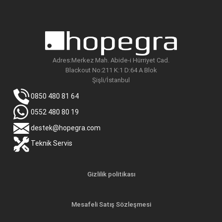
Adres:Merkez Mah. Abide-i Hürriyet Cad.
Blackout No:211 K:1 D:64 A Blok
Şişli/İstanbul
0850 480 81 64
0552 480 80 19
destek@hopegra.com
Teknik Servis
Gizlilik politikası
Mesafeli Satış Sözleşmesi