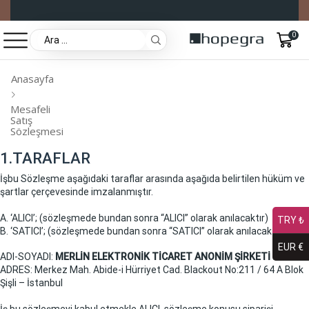
0
Anasayfa
Mesafeli
Satış
Sözleşmesi
1.TARAFLAR
İşbu Sözleşme aşağıdaki taraflar arasında aşağıda belirtilen hüküm ve
şartlar çerçevesinde imzalanmıştır.
A. ‘ALICI’; (sözleşmede bundan sonra “ALICI” olarak anılacaktır)
TRY ₺
B. ‘SATICI’; (sözleşmede bundan sonra “SATICI” olarak anılacaktır)
EUR €
ADI-SOYADI:
MERLİN ELEKTRONİK TİCARET ANONİM ŞİRKETİ
ADRES: Merkez Mah. Abide-i Hürriyet Cad. Blackout No:211 / 64 A Blok
Şişli – İstanbul
İş bu sözleşmeyi kabul etmekle ALICI, sözleşme konusu siparişi