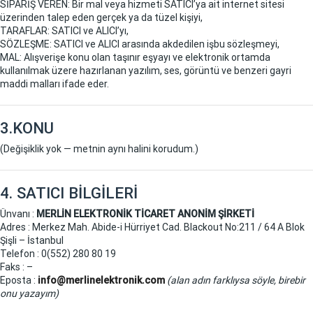
SİPARİŞ VEREN: Bir mal veya hizmeti SATICI’ya ait internet sitesi
üzerinden talep eden gerçek ya da tüzel kişiyi,
TARAFLAR: SATICI ve ALICI’yı,
SÖZLEŞME: SATICI ve ALICI arasında akdedilen işbu sözleşmeyi,
MAL: Alışverişe konu olan taşınır eşyayı ve elektronik ortamda
kullanılmak üzere hazırlanan yazılım, ses, görüntü ve benzeri gayri
maddi malları ifade eder.
3.KONU
(Değişiklik yok — metnin aynı halini korudum.)
4. SATICI BİLGİLERİ
Ünvanı :
MERLİN ELEKTRONİK TİCARET ANONİM ŞİRKETİ
Adres : Merkez Mah. Abide-i Hürriyet Cad. Blackout No:211 / 64 A Blok
Şişli – İstanbul
Telefon : 0(552) 280 80 19
Faks : –
Eposta :
info@merlinelektronik.com
(alan adın farklıysa söyle, birebir
onu yazayım)