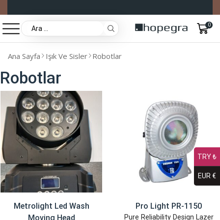
0
Ana Sayfa
Işık Ve Sisler
Robotlar
Robotlar
TRY ₺
EUR €
Metrolight Led Wash
Pro Light PR-1150
Moving Head
Pure Reliability Design Lazer