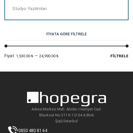
Stüdyo Yazılımları
FIYATA GÖRE FILTRELE
En
En
Fiyat:
—
1,530.00 ₺
24,990.00 ₺
FILTRELE
dü
yü
fi
fi
Adres:Merkez Mah. Abide-i Hürriyet Cad.
Blackout No:211 K:1 D:64 A Blok
Şişli/İstanbul
0850 480 81 64