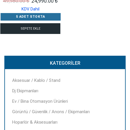
Orijinal
Şu
49,980.00
₺
24,990.00
₺
fiyat:
andaki
KDV Dahil
49,980.00 ₺.
fiyat:
5 ADET STOKTA
24,990.00 ₺.
SEPETE EKLE
KATEGORILER
Aksesuar / Kablo / Stand
Dj Ekipmanları
Ev / Bina Otomasyon Ürünleri
Görüntü / Güvenlik / Anons / Ekipmanları
Hoparlör & Aksesuarları