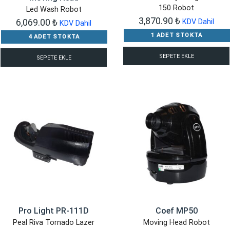
150 Robot
Led Wash Robot
3,870.90
₺
6,069.00
₺
KDV Dahil
KDV Dahil
1 ADET STOKTA
4 ADET STOKTA
SEPETE EKLE
SEPETE EKLE
Pro Light PR-111D
Coef MP50
Peal Riva Tornado Lazer
Moving Head Robot