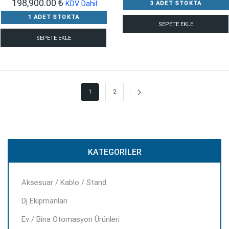
Orijinal
Şu
198,900.00
₺
KDV Dahil
3 ADET STOKTA
fiyat:
andaki
1 ADET STOKTA
SEPETE EKLE
397,800.00 ₺.
fiyat:
SEPETE EKLE
198,900.00 ₺.
1
2
KATEGORILER
Aksesuar / Kablo / Stand
Dj Ekipmanları
Ev / Bina Otomasyon Ürünleri