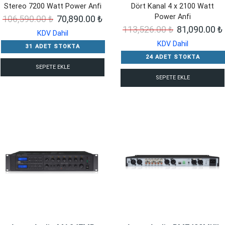
Stereo 7200 Watt Power Anfi
Dört Kanal 4 x 2100 Watt
Power Anfi
Orijinal
Şu
106,590.00
₺
70,890.00
₺
Orijinal
113,526.00
₺
81,090.00
₺
fiyat:
andaki
KDV Dahil
fiyat:
KDV Dahil
106,590.00 ₺.
fiyat:
31 ADET STOKTA
113,526.00 ₺
70,890.00 ₺.
24 ADET STOKTA
SEPETE EKLE
SEPETE EKLE