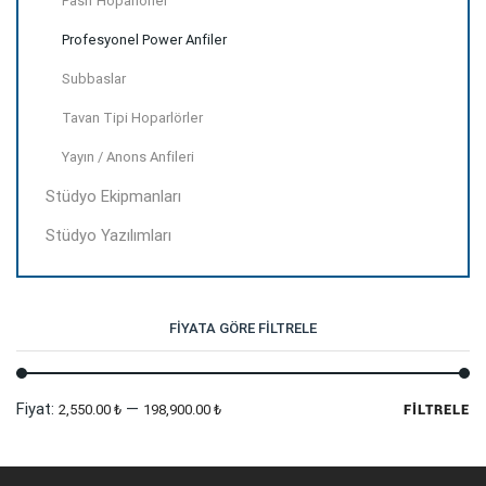
Pasif Hoparlörler
Profesyonel Power Anfiler
Subbaslar
Tavan Tipi Hoparlörler
Yayın / Anons Anfileri
Stüdyo Ekipmanları
Stüdyo Yazılımları
FIYATA GÖRE FILTRELE
En
En
Fiyat:
—
2,550.00 ₺
198,900.00 ₺
FILTRELE
dü
yü
fi
fi