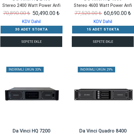
Stereo 2400 Watt Power Anfi
Stereo 4600 Watt Power Anfi
Orijinal
Şu
Orijinal
Ş
70,890.00
₺
50,490.00
₺
77,520.00
₺
60,690.00
₺
fiyat:
andaki
fiyat:
a
KDV Dahil
KDV Dahil
70,890.00 ₺.
fiyat:
77,520.00 ₺.
f
30 ADET STOKTA
15 ADET STOKTA
50,490.00 ₺.
6
SEPETE EKLE
SEPETE EKLE
İNDIRIMLI ÜRÜN 33%
İNDIRIMLI ÜRÜN 29%
Da Vinci HQ 7200
Da Vinci Quadro 8400