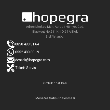
Adres:Merkez Mah. Abide-i Hürriyet Cad.
Blackout No:211 K:1 D:64 A Blok
Şişli/İstanbul
0850 480 81 64
0552 480 80 19
destek@hopegra.com
Teknik Servis
Gizlilik politikası
Mesafeli Satış Sözleşmesi