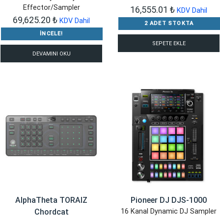
Effector/Sampler
16,555.01
₺
KDV Dahil
69,625.20
₺
KDV Dahil
2 ADET STOKTA
İNCELE!
SEPETE EKLE
DEVAMINI OKU
AlphaTheta TORAIZ
Pioneer DJ DJS-1000
Chordcat
16 Kanal Dynamic DJ Sampler