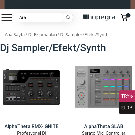
0
Ana Sayfa
Dj Ekipmanları
Dj Sampler/Efekt/Synth
Dj Sampler/Efekt/Synth
TRY ₺
EUR €
AlphaTheta RMX-IGNITE
AlphaTheta SLAB
Profesyonel Dj
Serato Midi Controller