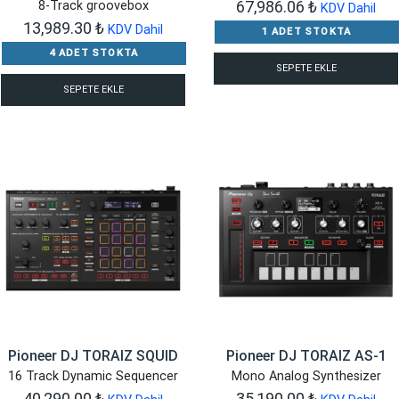
67,986.06
₺
8-Track groovebox
KDV Dahil
13,989.30
₺
KDV Dahil
1 ADET STOKTA
4 ADET STOKTA
SEPETE EKLE
SEPETE EKLE
Pioneer DJ TORAIZ SQUID
Pioneer DJ TORAIZ AS-1
16 Track Dynamic Sequencer
Mono Analog Synthesizer
40,290.00
₺
35,190.00
₺