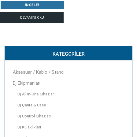
İNCELE!
DEVAMINI OKU
KATEGORILER
Aksesuar / Kablo / Stand
Dj Ekipmanları
Dj All In-One Cihazlar
Dj Çanta & Case
Dj Control Cihazları
Dj Kulaklıkları