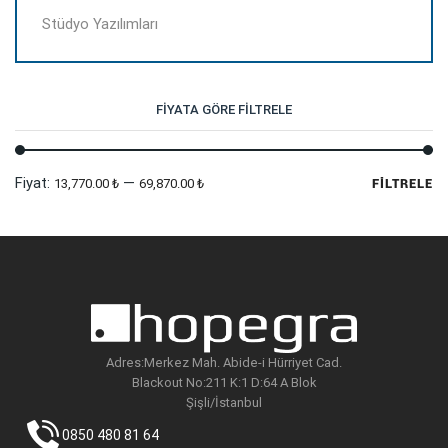
Stüdyo Yazılımları
FIYATA GÖRE FILTRELE
En
En
Fiyat:
—
13,770.00 ₺
69,870.00 ₺
FILTRELE
dü
yü
fi
fi
Adres:Merkez Mah. Abide-i Hürriyet Cad.
Blackout No:211 K:1 D:64 A Blok
Şişli/İstanbul
0850 480 81 64