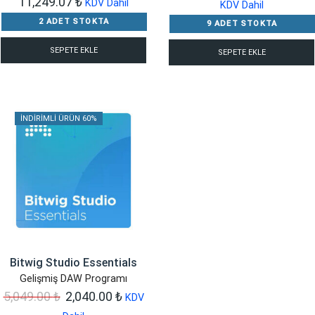
11,249.07
₺
fiyat:
a
KDV Dahil
KDV Dahil
20,349.00 ₺.
f
2 ADET STOKTA
9 ADET STOKTA
1
SEPETE EKLE
SEPETE EKLE
İNDIRIMLI ÜRÜN 60%
Bitwig Studio Essentials
Gelişmiş DAW Programı
Orijinal
Şu
5,049.00
₺
2,040.00
₺
KDV
fiyat:
andaki