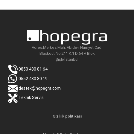
dü
yü
fi
fi
Adres:Merkez Mah. Abide-i Hürriyet Cad.
Blackout No:211 K:1 D:64 A Blok
Şişli/İstanbul
0850 480 81 64
0552 480 80 19
destek@hopegra.com
Teknik Servis
Gizlilik politikası