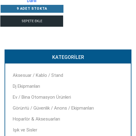
Dahil
5,049.00 ₺.
fiyat:
9 ADET STOKTA
2,040.00 ₺.
SEPETE EKLE
KATEGORILER
Aksesuar / Kablo / Stand
Dj Ekipmanları
Ev / Bina Otomasyon Ürünleri
Görüntü / Güvenlik / Anons / Ekipmanları
Hoparlör & Aksesuarları
Işık ve Sisler