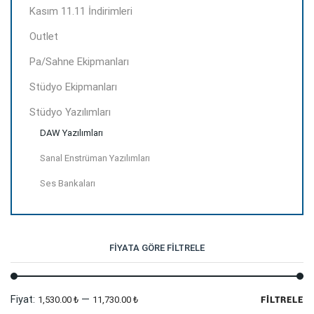
Kasım 11.11 İndirimleri
Outlet
Pa/Sahne Ekipmanları
Stüdyo Ekipmanları
Stüdyo Yazılımları
DAW Yazılımları
Sanal Enstrüman Yazılımları
Ses Bankaları
FIYATA GÖRE FILTRELE
En
En
Fiyat:
—
1,530.00 ₺
11,730.00 ₺
FILTRELE