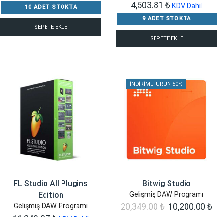
4,503.81
₺
KDV Dahil
10 ADET STOKTA
9 ADET STOKTA
SEPETE EKLE
SEPETE EKLE
İNDIRIMLI ÜRÜN 50%
FL Studio All Plugins
Bitwig Studio
Edition
Gelişmiş DAW Programı
Orijinal
Ş
20,349.00
₺
10,200.00
₺
Gelişmiş DAW Programı