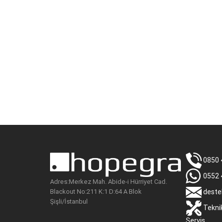
0850 
0552 
Adres:Merkez Mah. Abide-i Hürriyet Cad.
Blackout No:211 K:1 D:64 A Blok
deste
Şişli/İstanbul
Tekni
Servis