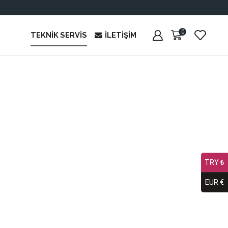
0
TEKNIK SERVIS
İLETIŞIM
TRY ₺
EUR €