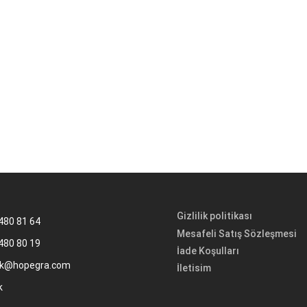
Gizlilik politikası
480 81 64
Mesafeli Satış Sözleşmesi
480 80 19
İade Koşulları
k@hopegra.com
İletisim
k