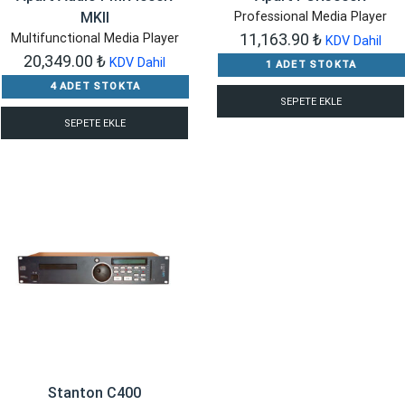
MKII
Professional Media Player
11,163.90
₺
Multifunctional Media Player
KDV Dahil
20,349.00
₺
KDV Dahil
1 ADET STOKTA
4 ADET STOKTA
SEPETE EKLE
SEPETE EKLE
Stanton C400