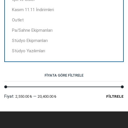
Kasım 11.11 İndirimleri
Outlet
Pa/Sahne Ekipmanları
Stüdyo Ekipmanları
Stüdyo Yazılımları
FIYATA GÖRE FILTRELE
En
En
Fiyat:
—
2,550.00 ₺
20,400.00 ₺
FILTRELE
dü
yü
fi
fi