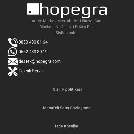
Adres:Merkez Mah. Abide-i Hürriyet Cad.
Blackout No:211 K:1 D:64 A Blok
Şişli/İstanbul
0850 480 81 64
0552 480 80 19
destek@hopegra.com
Teknik Servis
Gizlilik politikası
Mesafeli Satış Sözleşmesi
İade Koşulları