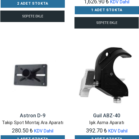
1,626.90
₺
KDV Dahil
2 ADET STOKTA
1 ADET STOKTA
SEPETE EKLE
SEPETE EKLE
Astron D-9
Guil ABZ-40
Takip Spot Montaj Ara Aparatı
Işık Asma Aparatı
280.50
₺
392.70
₺
KDV Dahil
KDV Dahil