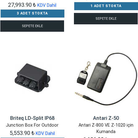
27,993.90
₺
KDV Dahil
1 ADET STOKTA
3 ADET STOKTA
SEPETE EKLE
SEPETE EKLE
Briteq LD-Split IP68
Antari Z-50
Junction Box For Outdoor
Antari Z-800 VE Z-1020 için
Kumanda
5,553.90
₺
KDV Dahil