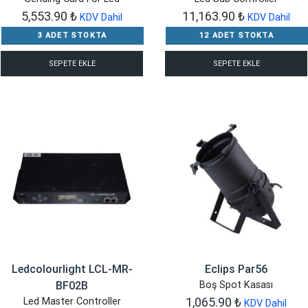
5,553.90
₺
11,163.90
₺
KDV Dahil
KDV Dahil
3 ADET STOKTA
12 ADET STOKTA
SEPETE EKLE
SEPETE EKLE
Ledcolourlight LCL-MR-
Eclips Par56
BF02B
Boş Spot Kasası
1,065.90
₺
Led Master Controller
KDV Dahil