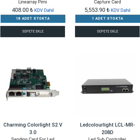
Linearray Pimi
Capture Card
408.00
₺
5,553.90
₺
KDV Dahil
KDV Dahil
18 ADET STOKTA
1 ADET STOKTA
SEPETE EKLE
SEPETE EKLE
Charming Colorlight S2 V
Ledcolourlight LCL-MR-
3.0
208D
Sending Card For Led
Led Sub Controller