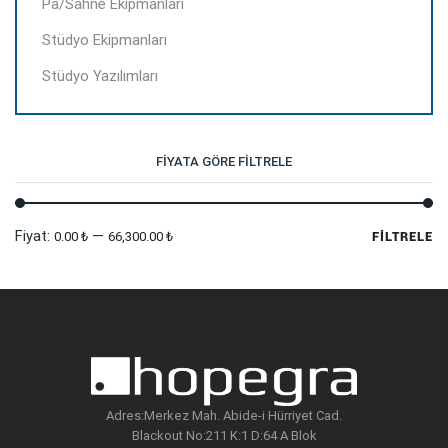
Pa/Sahne Ekipmanları
Stüdyo Ekipmanları
Stüdyo Yazılımları
FIYATA GÖRE FILTRELE
En
En
Fiyat:
—
0.00 ₺
66,300.00 ₺
FILTRELE
dü
yü
fi
fi
Adres:Merkez Mah. Abide-i Hürriyet Cad.
Blackout No:211 K:1 D:64 A Blok