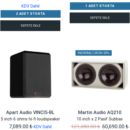
fiyat:
andaki
KDV Dahil
1 ADET STOKTA
60,180.00 ₺.
fiyat:
2 ADET STOKTA
SEPETE EKLE
30,090.00 ₺.
SEPETE EKLE
İNDIRIMLI ÜRÜN 50%
Apart Audio VINCI5-BL
Martin Audio AQ210
5 inch 6 ohms hi-fi loudspeaker
10 inch x 2 Pasif Subbas
Orijinal
7,089.00
₺
121,380.00
₺
60,690.00
₺
KDV Dahil