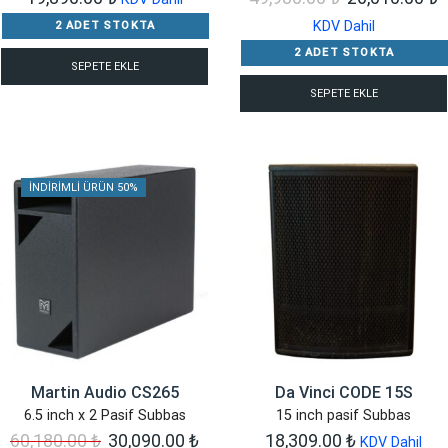
fiyat:
a
KDV Dahil
2 ADET STOKTA
49,980.00 ₺.
f
2 ADET STOKTA
SEPETE EKLE
2
SEPETE EKLE
İNDIRIMLI ÜRÜN 50%
Martin Audio CS265
Da Vinci CODE 15S
6.5 inch x 2 Pasif Subbas
15 inch pasif Subbas
Orijinal
Şu
60,180.00
₺
30,090.00
₺
18,309.00
₺
KDV Dahil