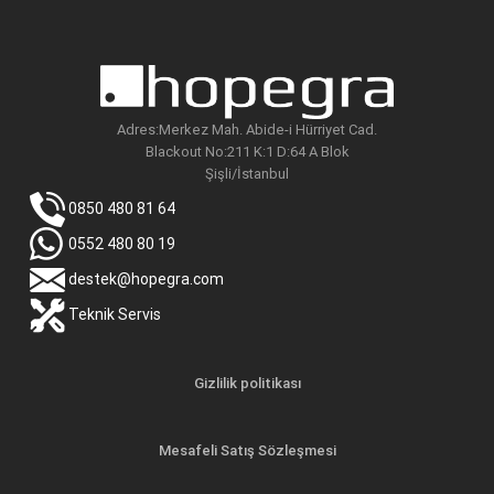
Adres:Merkez Mah. Abide-i Hürriyet Cad.
Blackout No:211 K:1 D:64 A Blok
Şişli/İstanbul
0850 480 81 64
0552 480 80 19
destek@hopegra.com
Teknik Servis
Gizlilik politikası
Mesafeli Satış Sözleşmesi