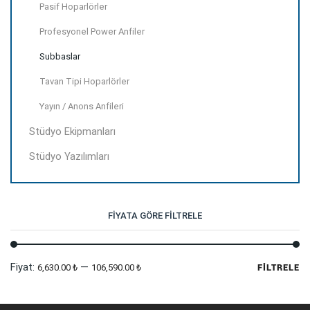
Pasif Hoparlörler
Profesyonel Power Anfiler
Subbaslar
Tavan Tipi Hoparlörler
Yayın / Anons Anfileri
Stüdyo Ekipmanları
Stüdyo Yazılımları
FIYATA GÖRE FILTRELE
En
En
Fiyat:
—
6,630.00 ₺
106,590.00 ₺
FILTRELE
dü
yü
fi
fi