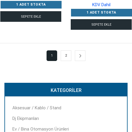
fiyat:
KDV Dahil
1 ADET STOKTA
121,380.00 ₺
1 ADET STOKTA
SEPETE EKLE
SEPETE EKLE
1
2
KATEGORILER
Aksesuar / Kablo / Stand
Dj Ekipmanları
Ev / Bina Otomasyon Ürünleri