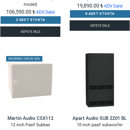
model)
19,890.00
₺
KDV Dahil
106,590.00
₺
KDV Dahil
8 ADET STOKTA
2 ADET STOKTA
SEPETE EKLE
SEPETE EKLE
İNDIRIMLI ÜRÜN 50%
Martin Audio CSX112
Apart Audio SUB 2201 BL
12 inch Pasif Subbas
10 inch pasif subwoofer