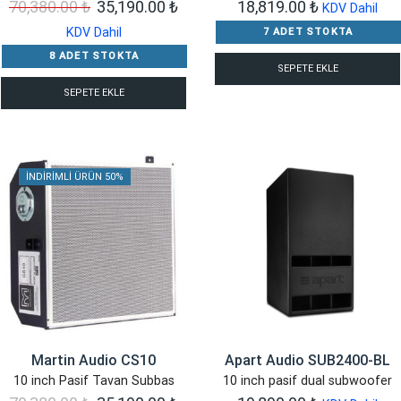
Orijinal
Şu
70,380.00
₺
35,190.00
₺
18,819.00
₺
KDV Dahil
fiyat:
andaki
KDV Dahil
7 ADET STOKTA
70,380.00 ₺.
fiyat:
8 ADET STOKTA
SEPETE EKLE
35,190.00 ₺.
SEPETE EKLE
İNDIRIMLI ÜRÜN 50%
Martin Audio CS10
Apart Audio SUB2400-BL
10 inch Pasif Tavan Subbas
10 inch pasif dual subwoofer