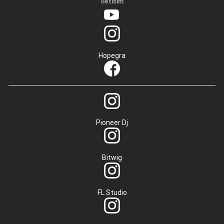
İletisim
Hopegra
Pioneer Dj
Bitwig
FL Studio