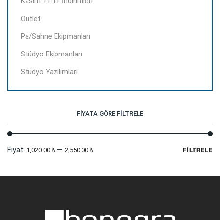
Kasım 11.11 İndirimleri
Outlet
Pa/Sahne Ekipmanları
Stüdyo Ekipmanları
Stüdyo Yazılımları
FIYATA GÖRE FILTRELE
En
En
Fiyat:
—
1,020.00 ₺
2,550.00 ₺
FILTRELE
dü
yü
fi
fi