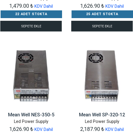
1,479.00
₺
1,626.90
₺
KDV Dahil
KDV Dahil
22 ADET STOKTA
25 ADET STOKTA
SEPETE EKLE
SEPETE EKLE
Mean Well NES-350-5
Mean Well SP-320-12
Led Power Supply
Led Power Supply
1,626.90
₺
2,187.90
₺
KDV Dahil
KDV Dahil