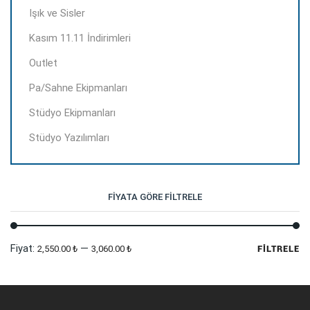
Işık ve Sisler
Kasım 11.11 İndirimleri
Outlet
Pa/Sahne Ekipmanları
Stüdyo Ekipmanları
Stüdyo Yazılımları
FIYATA GÖRE FILTRELE
En
En
Fiyat:
—
2,550.00 ₺
3,060.00 ₺
FILTRELE
dü
yü
fi
fi