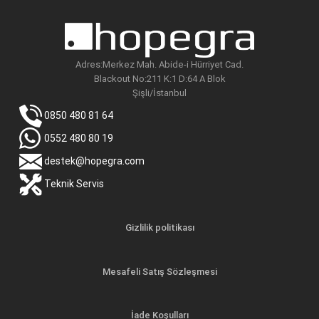
Adres:Merkez Mah. Abide-i Hürriyet Cad.
Blackout No:211 K:1 D:64 A Blok
Şişli/İstanbul
0850 480 81 64
0552 480 80 19
destek@hopegra.com
Teknik Servis
Gizlilik politikası
Mesafeli Satış Sözleşmesi
İade Koşulları