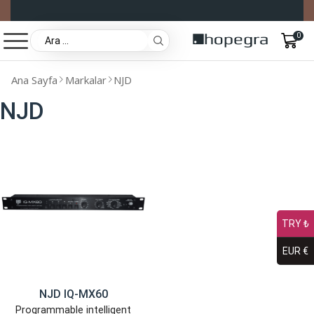
0
Ana Sayfa
Markalar
NJD
NJD
TRY ₺
EUR €
NJD IQ-MX60
Programmable intelligent