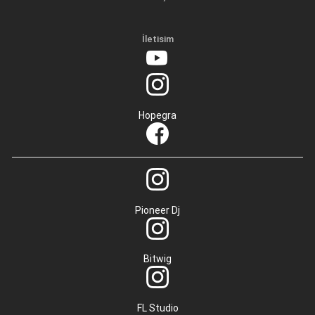
İletisim
Hopegra
Pioneer Dj
Bitwig
FL Studio