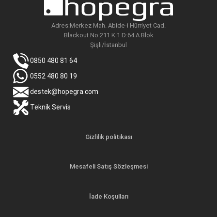
Adres:Merkez Mah. Abide-i Hürriyet Cad.
Blackout No:211 K:1 D:64 A Blok
Şişli/İstanbul
0850 480 81 64
0552 480 80 19
destek@hopegra.com
Teknik Servis
Gizlilik politikası
Mesafeli Satış Sözleşmesi
İade Koşulları