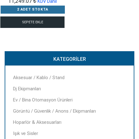
11,249.07
₺
KDV Dahil
2 ADET STOKTA
SEPETE EKLE
KATEGORILER
Aksesuar / Kablo / Stand
Dj Ekipmanları
Ev / Bina Otomasyon Ürünleri
Görüntü / Güvenlik / Anons / Ekipmanları
Hoparlör & Aksesuarları
Işık ve Sisler