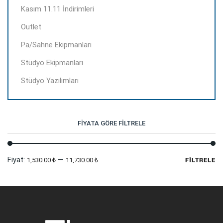
Kasım 11.11 İndirimleri
Outlet
Pa/Sahne Ekipmanları
Stüdyo Ekipmanları
Stüdyo Yazılımları
FIYATA GÖRE FILTRELE
En
En
Fiyat:
—
1,530.00 ₺
11,730.00 ₺
FILTRELE
dü
yü
fi
fi