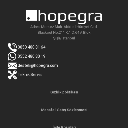
Adres:Merkez Mah. Abide-i Hürriyet Cad.
Blackout No:211 K:1 D:64 A Blok
Şişli/İstanbul
0850 480 81 64
0552 480 80 19
destek@hopegra.com
Teknik Servis
Gizlilik politikası
Mesafeli Satış Sözleşmesi
İade Koşulları