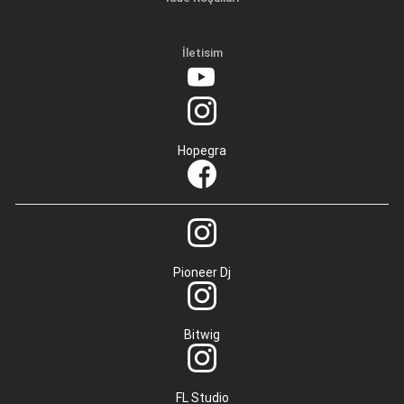
İletisim
Hopegra
Pioneer Dj
Bitwig
FL Studio