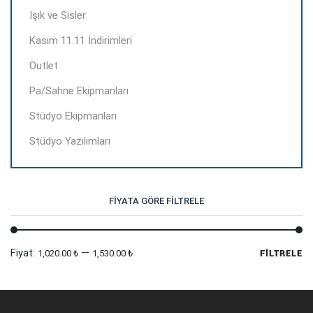
Işık ve Sisler
Kasım 11.11 İndirimleri
Outlet
Pa/Sahne Ekipmanları
Stüdyo Ekipmanları
Stüdyo Yazılımları
FIYATA GÖRE FILTRELE
En
En
Fiyat:
—
1,020.00 ₺
1,530.00 ₺
FILTRELE
dü
yü
fi
fi