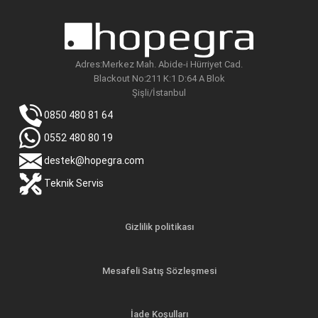
Adres:Merkez Mah. Abide-i Hürriyet Cad.
Blackout No:211 K:1 D:64 A Blok
Şişli/İstanbul
0850 480 81 64
0552 480 80 19
destek@hopegra.com
Teknik Servis
Gizlilik politikası
Mesafeli Satış Sözleşmesi
İade Koşulları