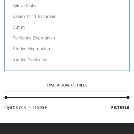
Işık ve Sisler
Kasım 11.11 İndirimleri
Outlet
Pa/Sahne Ekipmanları
Stüdyo Ekipmanları
Stüdyo Yazılımları
FIYATA GÖRE FILTRELE
En
En
Fiyat:
—
0.00 ₺
510.00 ₺
FILTRELE
dü
yü
fi
fi