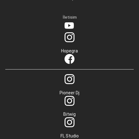
İletisim
Hopegra
Pioneer Dj
Bitwig
FL Studio