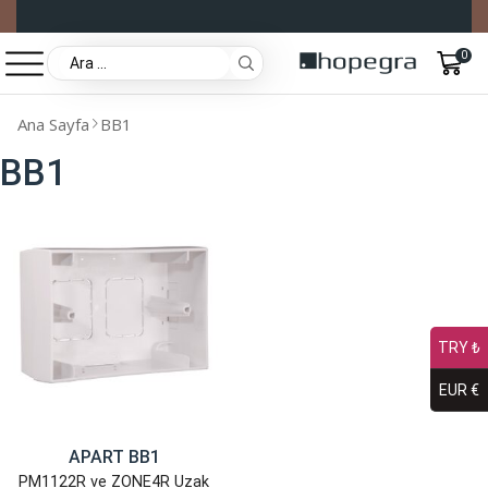
0
Ana Sayfa
BB1
BB1
TRY ₺
EUR €
APART BB1
PM1122R ve ZONE4R Uzak