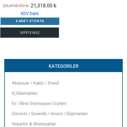
Orijinal
Şu
26,418.00
₺
21,318.00
₺
fiyat:
andaki
KDV Dahil
26,418.00 ₺.
fiyat:
2 ADET STOKTA
21,318.00 ₺.
SEPETE EKLE
KATEGORILER
Aksesuar / Kablo / Stand
Dj Ekipmanları
Ev / Bina Otomasyon Ürünleri
Görüntü / Güvenlik / Anons / Ekipmanları
Hoparlör & Aksesuarları