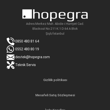
Adres:Merkez Mah. Abide-i Hürriyet Cad.
Blackout No:211 K:1 D:64 A Blok
Şişli/İstanbul
0850 480 81 64
0552 480 80 19
destek@hopegra.com
Teknik Servis
Gizlilik politikası
Mesafeli Satış Sözleşmesi