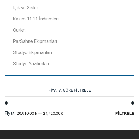
Işık ve Sisler
Kasım 11.11 İndirimleri
Outlet
Pa/Sahne Ekipmanları
Stüdyo Ekipmanları
Stüdyo Yazılımları
FIYATA GÖRE FILTRELE
En
En
Fiyat:
—
20,910.00 ₺
21,420.00 ₺
FILTRELE
dü
yü
fi
fi