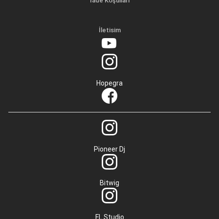
İade Koşulları
İletisim
Hopegra
Pioneer Dj
Bitwig
FL Studio