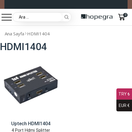
0
Ana Sayfa
HDMI1404
HDMI1404
TRY ₺
EUR €
Uptech HDMI1404
4 Port Hdmi Splitter