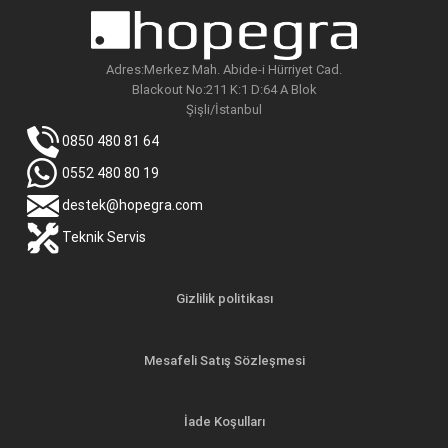
Adres:Merkez Mah. Abide-i Hürriyet Cad.
Blackout No:211 K:1 D:64 A Blok
Şişli/İstanbul
0850 480 81 64
0552 480 80 19
destek@hopegra.com
Teknik Servis
Gizlilik politikası
Mesafeli Satış Sözleşmesi
İade Koşulları