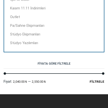
Kasım 11.11 İndirimleri
Outlet
Pa/Sahne Ekipmanları
Stüdyo Ekipmanları
Stüdyo Yazılımları
FIYATA GÖRE FILTRELE
En
En
Fiyat:
—
2,040.00 ₺
2,550.00 ₺
FILTRELE
dü
yü
fi
fi