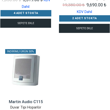
KDV
Orijinal
Ş
19,380.00
₺
9,690.00
₺
fiyat:
andaki
Dahil
fiyat:
a
KDV Dahil
7,038.00 ₺.
fiyat:
4 ADET STOKTA
19,380.00 ₺.
fi
3,519.00 ₺.
2 ADET STOKTA
SEPETE EKLE
9,
SEPETE EKLE
İNDIRIMLI ÜRÜN 50%
Martin Audio C115
Duvar Tipi Hoparlör