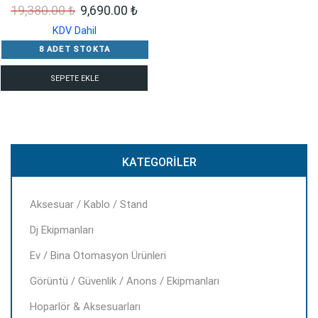
Orijinal
Şu
19,380.00
₺
9,690.00
₺
fiyat:
andaki
KDV Dahil
19,380.00 ₺.
fiyat:
8 ADET STOKTA
9,690.00 ₺.
SEPETE EKLE
KATEGORILER
Aksesuar / Kablo / Stand
Dj Ekipmanları
Ev / Bina Otomasyon Ürünleri
Görüntü / Güvenlik / Anons / Ekipmanları
Hoparlör & Aksesuarları