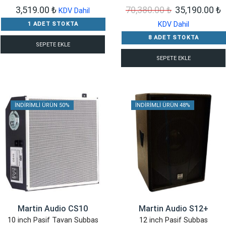
Orijinal
Ş
3,519.00
₺
70,380.00
₺
35,190.00
₺
KDV Dahil
fiyat:
a
KDV Dahil
1 ADET STOKTA
70,380.00 ₺.
f
8 ADET STOKTA
SEPETE EKLE
3
SEPETE EKLE
İNDIRIMLI ÜRÜN 50%
İNDIRIMLI ÜRÜN 48%
Martin Audio CS10
Martin Audio S12+
10 inch Pasif Tavan Subbas
12 inch Pasif Subbas