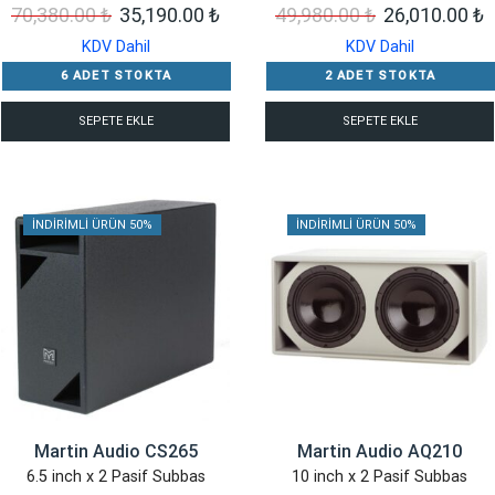
Orijinal
Şu
Orijinal
Ş
70,380.00
₺
35,190.00
₺
49,980.00
₺
26,010.00
₺
fiyat:
andaki
fiyat:
a
KDV Dahil
KDV Dahil
70,380.00 ₺.
fiyat:
49,980.00 ₺.
f
6 ADET STOKTA
2 ADET STOKTA
35,190.00 ₺.
2
SEPETE EKLE
SEPETE EKLE
İNDIRIMLI ÜRÜN 50%
İNDIRIMLI ÜRÜN 50%
Martin Audio CS265
Martin Audio AQ210
6.5 inch x 2 Pasif Subbas
10 inch x 2 Pasif Subbas