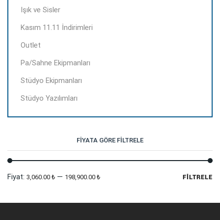
Işık ve Sisler
Kasım 11.11 İndirimleri
Outlet
Pa/Sahne Ekipmanları
Stüdyo Ekipmanları
Stüdyo Yazılımları
FIYATA GÖRE FILTRELE
En
En
Fiyat:
—
3,060.00 ₺
198,900.00 ₺
FILTRELE
dü
yü
fi
fi