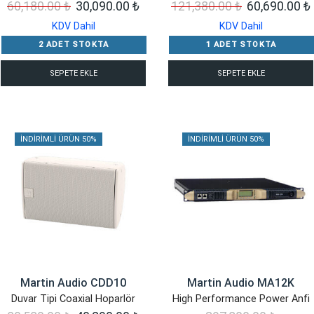
Orijinal
Şu
Orijinal
60,180.00
₺
30,090.00
₺
121,380.00
₺
60,690.00
₺
fiyat:
andaki
fiyat:
KDV Dahil
KDV Dahil
60,180.00 ₺.
fiyat:
121,380.00 ₺
2 ADET STOKTA
1 ADET STOKTA
30,090.00 ₺.
SEPETE EKLE
SEPETE EKLE
İNDIRIMLI ÜRÜN 50%
İNDIRIMLI ÜRÜN 50%
Martin Audio CDD10
Martin Audio MA12K
Duvar Tipi Coaxial Hoparlör
High Performance Power Anfi