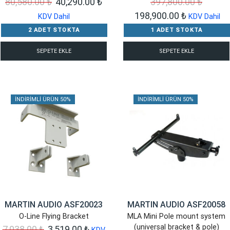
Orijinal
Şu
80,580.00
₺
40,290.00
₺
397,800.00
₺
fiyat:
andaki
Orijinal
Şu
198,900.00
₺
KDV Dahil
KDV Dahil
80,580.00 ₺.
fiyat:
fiyat:
andaki
2 ADET STOKTA
1 ADET STOKTA
40,290.00 ₺.
397,800.00 ₺.
fiyat:
SEPETE EKLE
SEPETE EKLE
198,900.00
İNDIRIMLI ÜRÜN 50%
İNDIRIMLI ÜRÜN 50%
MARTIN AUDIO ASF20023
MARTIN AUDIO ASF20058
O-Line Flying Bracket
MLA Mini Pole mount system
(universal bracket & pole)
Orijinal
Şu
7,038.00
₺
3,519.00
₺