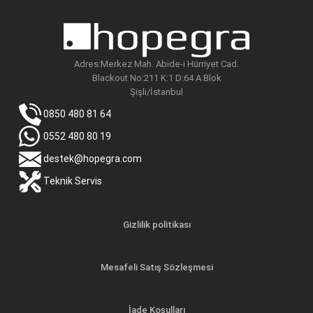
Adres:Merkez Mah. Abide-i Hürriyet Cad.
Blackout No:211 K:1 D:64 A Blok
Şişli/İstanbul
0850 480 81 64
0552 480 80 19
destek@hopegra.com
Teknik Servis
Gizlilik politikası
Mesafeli Satış Sözleşmesi
İade Koşulları