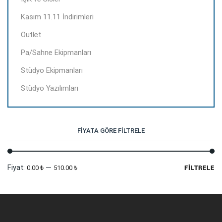
Kasım 11.11 İndirimleri
Outlet
Pa/Sahne Ekipmanları
Stüdyo Ekipmanları
Stüdyo Yazılımları
FIYATA GÖRE FILTRELE
En
En
Fiyat:
—
0.00 ₺
510.00 ₺
FILTRELE
dü
yü
fi
fi