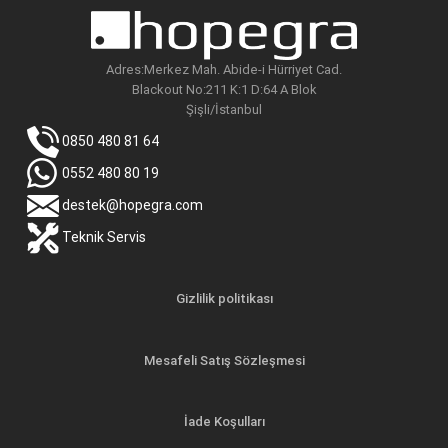
Adres:Merkez Mah. Abide-i Hürriyet Cad.
Blackout No:211 K:1 D:64 A Blok
Şişli/İstanbul
0850 480 81 64
0552 480 80 19
destek@hopegra.com
Teknik Servis
Gizlilik politikası
Mesafeli Satış Sözleşmesi
İade Koşulları