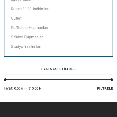
Kasım 11.11 İndirimleri
Outlet
Pa/Sahne Ekipmanları
Stüdyo Ekipmanları
Stüdyo Yazılımları
FIYATA GÖRE FILTRELE
En
En
Fiyat:
—
0.00 ₺
510.00 ₺
FILTRELE
dü
yü
fi
fi