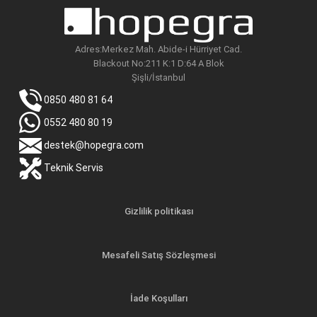
Adres:Merkez Mah. Abide-i Hürriyet Cad.
Blackout No:211 K:1 D:64 A Blok
Şişli/İstanbul
0850 480 81 64
0552 480 80 19
destek@hopegra.com
Teknik Servis
Gizlilik politikası
Mesafeli Satış Sözleşmesi
İade Koşulları