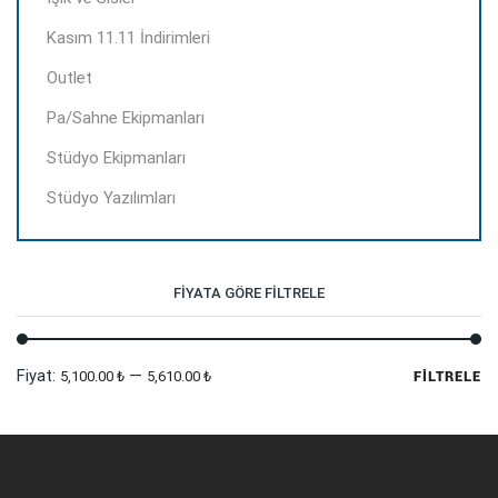
Kasım 11.11 İndirimleri
Outlet
Pa/Sahne Ekipmanları
Stüdyo Ekipmanları
Stüdyo Yazılımları
FIYATA GÖRE FILTRELE
En
En
Fiyat:
—
5,100.00 ₺
5,610.00 ₺
FILTRELE
dü
yü
fi
fi