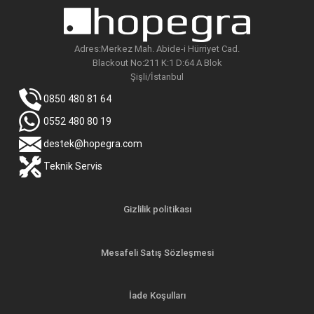
Adres:Merkez Mah. Abide-i Hürriyet Cad.
Blackout No:211 K:1 D:64 A Blok
Şişli/İstanbul
0850 480 81 64
0552 480 80 19
destek@hopegra.com
Teknik Servis
Gizlilik politikası
Mesafeli Satış Sözleşmesi
İade Koşulları