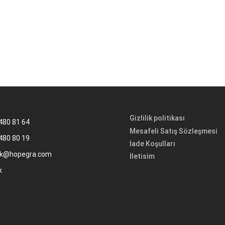
Gizlilik politikası
480 81 64
Mesafeli Satış Sözleşmesi
480 80 19
İade Koşulları
k@hopegra.com
İletisim
k