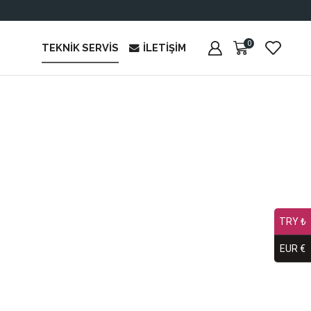
0
TEKNIK SERVIS
İLETIŞIM
TRY ₺
EUR €