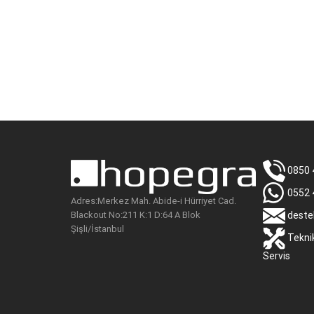
0850 
0552 
Adres:Merkez Mah. Abide-i Hürriyet Cad.
Blackout No:211 K:1 D:64 A Blok
deste
Şişli/İstanbul
Tekni
Servis