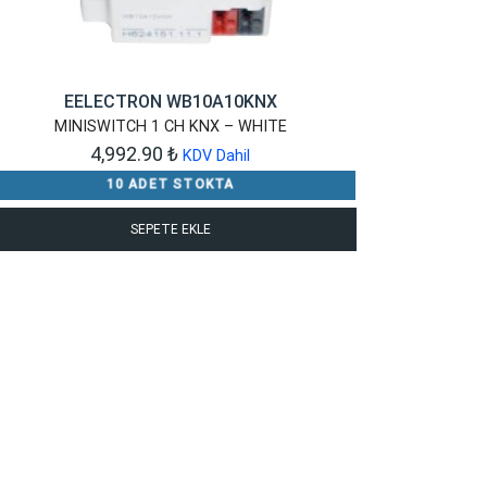
EELECTRON WB10A10KNX
MINISWITCH 1 CH KNX – WHITE
4,992.90
₺
KDV Dahil
10 ADET STOKTA
SEPETE EKLE