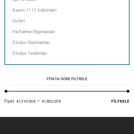
Kasım 11.11 İndirimleri
Outlet
Pa/Sahne Ekipmanları
Stüdyo Ekipmanları
Stüdyo Yazılımları
FIYATA GÖRE FILTRELE
En
En
Fiyat:
—
41,310.00 ₺
41,820.00 ₺
FILTRELE
dü
yü
fi
fi