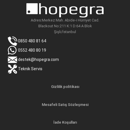
Adres:Merkez Mah. Abide-i Hürriyet Cad.
Blackout No:211 K:1 D:64 A Blok
Şişli/İstanbul
0850 480 81 64
0552 480 80 19
destek@hopegra.com
Teknik Servis
Gizlilik politikası
Mesafeli Satış Sözleşmesi
İade Koşulları