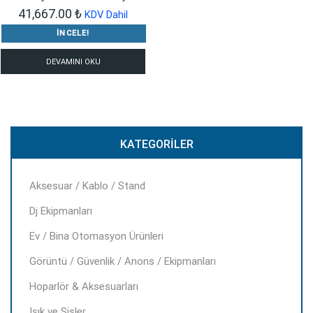
41,667.00
₺
KDV Dahil
İNCELE!
DEVAMINI OKU
KATEGORILER
Aksesuar / Kablo / Stand
Dj Ekipmanları
Ev / Bina Otomasyon Ürünleri
Görüntü / Güvenlik / Anons / Ekipmanları
Hoparlör & Aksesuarları
Işık ve Sisler