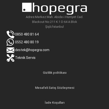
Adres:Merkez Mah. Abide-i Hürriyet Cad.
Blackout No:211 K:1 D:64 A Blok
Şişli/İstanbul
0850 480 81 64
0552 480 80 19
destek@hopegra.com
Teknik Servis
Gizlilik politikası
Mesafeli Satış Sözleşmesi
İade Koşulları