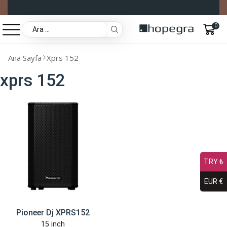
0
Ana Sayfa
Xprs 152
xprs 152
TRY ₺
EUR €
Pioneer Dj XPRS152
15 inch