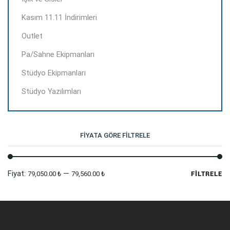
Kasım 11.11 İndirimleri
Outlet
Pa/Sahne Ekipmanları
Stüdyo Ekipmanları
Stüdyo Yazılımları
FIYATA GÖRE FILTRELE
En
En
Fiyat:
—
79,050.00 ₺
79,560.00 ₺
FILTRELE
dü
yü
fi
fi