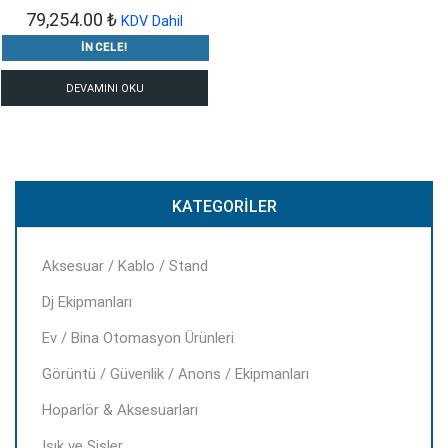
79,254.00
₺
KDV Dahil
İNCELE!
DEVAMINI OKU
KATEGORILER
Aksesuar / Kablo / Stand
Dj Ekipmanları
Ev / Bina Otomasyon Ürünleri
Görüntü / Güvenlik / Anons / Ekipmanları
Hoparlör & Aksesuarları
Işık ve Sisler