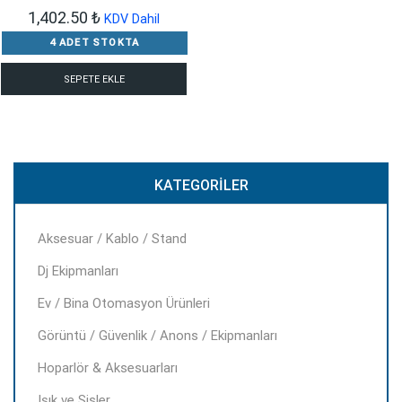
1,402.50
₺
KDV Dahil
4 ADET STOKTA
SEPETE EKLE
KATEGORILER
Aksesuar / Kablo / Stand
Dj Ekipmanları
Ev / Bina Otomasyon Ürünleri
Görüntü / Güvenlik / Anons / Ekipmanları
Hoparlör & Aksesuarları
Işık ve Sisler