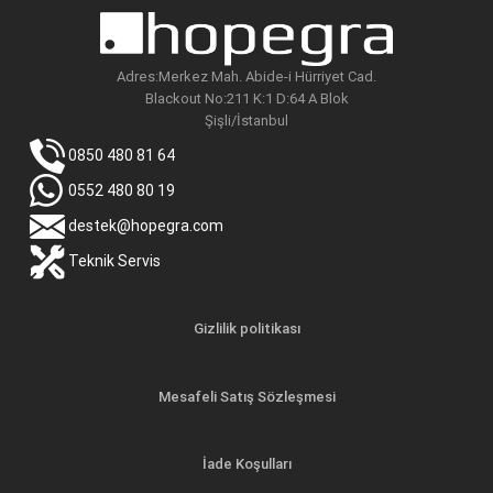
Adres:Merkez Mah. Abide-i Hürriyet Cad.
Blackout No:211 K:1 D:64 A Blok
Şişli/İstanbul
0850 480 81 64
0552 480 80 19
destek@hopegra.com
Teknik Servis
Gizlilik politikası
Mesafeli Satış Sözleşmesi
İade Koşulları