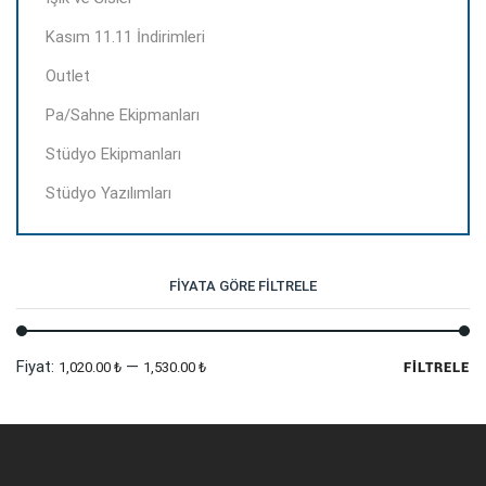
Kasım 11.11 İndirimleri
Outlet
Pa/Sahne Ekipmanları
Stüdyo Ekipmanları
Stüdyo Yazılımları
FIYATA GÖRE FILTRELE
En
En
Fiyat:
—
1,020.00 ₺
1,530.00 ₺
FILTRELE
dü
yü
fi
fi