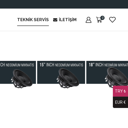
0
TEKNIK SERVIS
İLETIŞIM
TRY ₺
EUR €