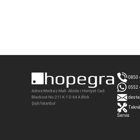
0850 
0552 
Adres:Merkez Mah. Abide-i Hürriyet Cad.
Blackout No:211 K:1 D:64 A Blok
deste
Şişli/İstanbul
Tekni
Servis