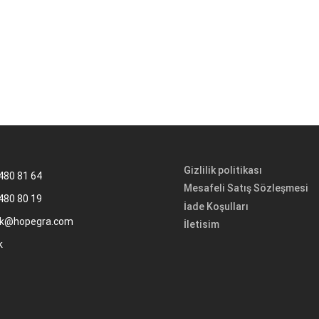
Gizlilik politikası
480 81 64
Mesafeli Satış Sözleşmesi
480 80 19
İade Koşulları
k@hopegra.com
İletisim
k