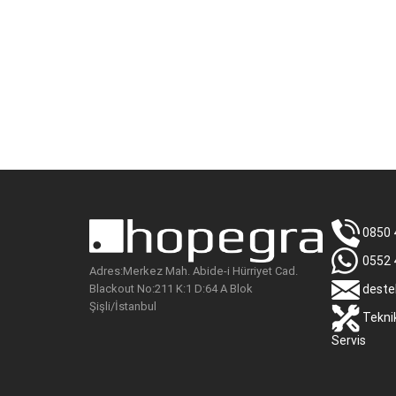
0850 
0552 
Adres:Merkez Mah. Abide-i Hürriyet Cad.
Blackout No:211 K:1 D:64 A Blok
deste
Şişli/İstanbul
Tekni
Servis