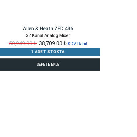
Allen & Heath ZED 436
32 Kanal Analog Mixer
Orijinal
Şu
50,949.00
₺
38,709.00
₺
KDV Dahil
fiyat:
andaki
1 ADET STOKTA
50,949.00 ₺.
fiyat:
SEPETE EKLE
38,709.00 ₺.