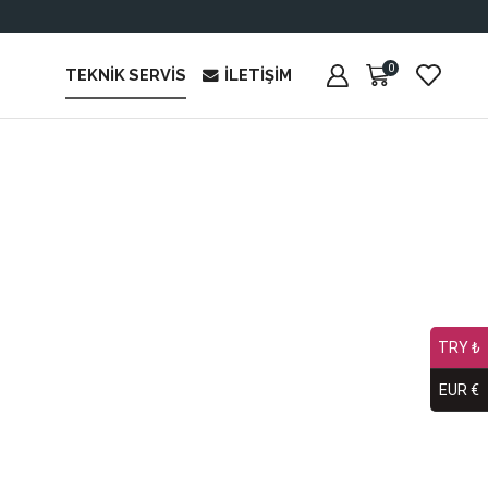
0
TEKNIK SERVIS
İLETIŞIM
TRY ₺
EUR €