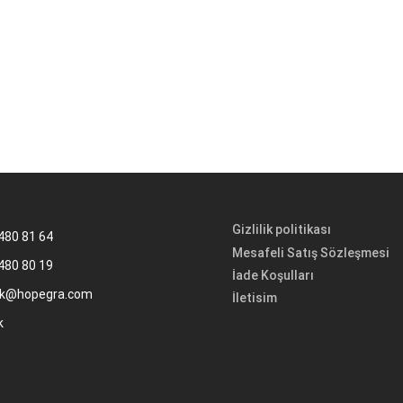
Gizlilik politikası
480 81 64
Mesafeli Satış Sözleşmesi
480 80 19
İade Koşulları
k@hopegra.com
İletisim
k