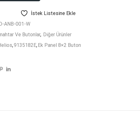
İstek Listesine Ekle
E
O-ANB-001-W
nahtar Ve Butonlar
,
Diğer Ürünler
Helios
,
9135182E
,
Ek Panel 8×2 Buton