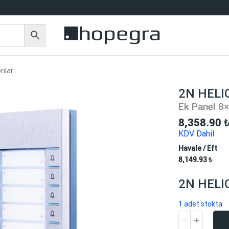
nlar
2N HELI
Ek Panel 8
8,358.90
KDV Dahil
Havale / Eft
8,149.93
₺
2N HELI
1 adet stokta
2N