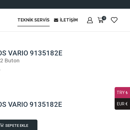
0
TEKNIK SERVIS
İLETIŞIM
OS VARIO 9135182E
×2 Buton
₺
TRY ₺
OS VARIO 9135182E
EUR €
SEPETE EKLE