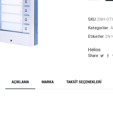
HELIOS
VARIO
9135182
SKU:
2NH-OT
adet
Kategoriler:
A
Etiketler:
2N 
Helios
Share:
AÇIKLAMA
MARKA
TAKSIT SEÇENEKLERI