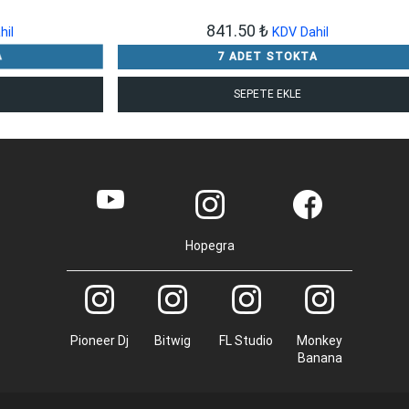
841.50
₺
hil
KDV Dahil
A
7 ADET STOKTA
SEPETE EKLE
Hopegra
Pioneer Dj
Bitwig
FL Studio
Monkey
Banana