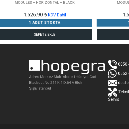
MODULES – HORIZONTAL – BLACK
MODUL
1,626.90
₺
1,
KDV Dahil
1 ADET STOKTA
SEPETE EKLE
0850 
0552 
Adres:Merkez Mah. Abide-i Hürriyet Cad.
Blackout No:211 K:1 D:64 A Blok
deste
Şişli/İstanbul
Tekni
Servis