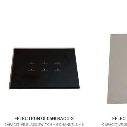
EELECTRON GL06H03ACC-3
EELEC
CAPACITIVE GLASS SWITCH – 6 CHANNELS – 3
CAPACITIVE G