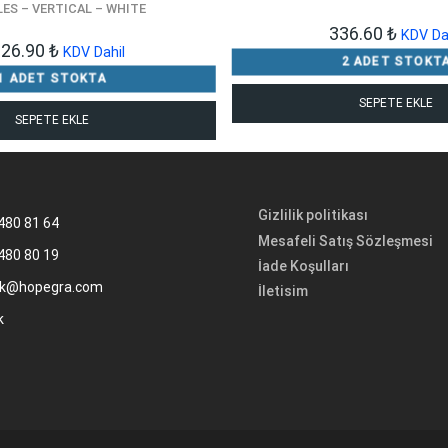
ES – VERTICAL – WHITE
336.60
₺
KDV Da
626.90
₺
KDV Dahil
2 ADET STOKT
1 ADET STOKTA
SEPETE EKLE
SEPETE EKLE
Gizlilik politikası
480 81 64
Mesafeli Satış Sözleşmesi
480 80 19
İade Koşulları
k@hopegra.com
İletisim
k