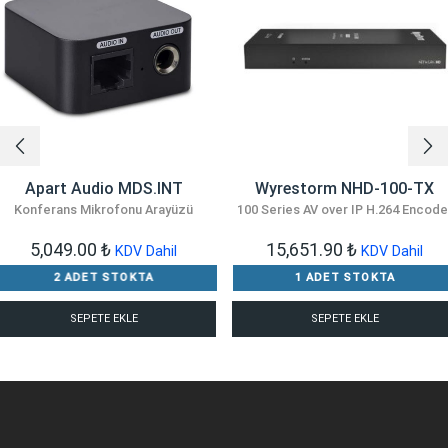
Apart Audio MDS.INT
Wyrestorm NHD-100-TX
Konferans Mikrofonu Arayüzü
100 Series AV over IP H.264 Encode
5,049.00
₺
15,651.90
₺
KDV Dahil
KDV Dahil
2 ADET STOKTA
1 ADET STOKTA
SEPETE EKLE
SEPETE EKLE