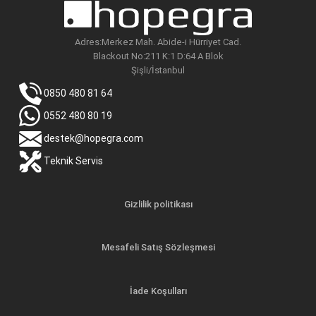
Adres:Merkez Mah. Abide-i Hürriyet Cad.
Blackout No:211 K:1 D:64 A Blok
Şişli/İstanbul
0850 480 81 64
0552 480 80 19
destek@hopegra.com
Teknik Servis
Gizlilik politikası
Mesafeli Satış Sözleşmesi
İade Koşulları