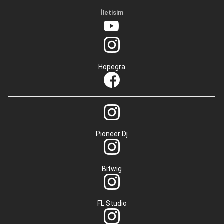
İletisim
Hopegra
Pioneer Dj
Bitwig
FL Studio