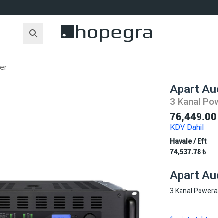
ler
Apart A
3 Kanal Po
76,449.0
KDV Dahil
Havale / Eft
74,537.78
₺
Apart A
3 Kanal Powera