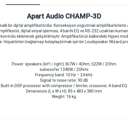
Apart Audio CHAMP-3D
llı bir dijital amplifikatördür. Konveksiyon soğutmalı amplifikatörlerle
mplifikatör, dijital sinyal işlemcisi, 4 bantlı EQ ve RS-232 uzaktan kumand
n kontrolü eklenerek geliştirilmiştir. Amplifikatörün kalbindeki Hypex mod
ar. Hoparlörleri bağlamayı kolaylaştırmak için bir Loudspeaker Wizard pro
Power: speakers (left / right) 367W / 4Ohm, 522W / 2Ohm
subwoofer 1340W / 2Ohmi
Frequency band: 10 Hz – 24 kHz
Signal to noise ratio: 90 dB
Built-in DSP processor with compressor / limiter, crossover, 4-band EQ
Dimensions (L x W x H): 89 x 483 x 380 mm
Weight: 16 kg