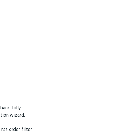
band fully
tion wizard.
rst order filter