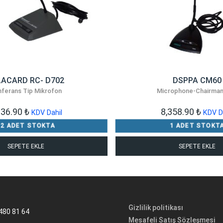
LACARD RC- D702
DSPPA CM60
ferans Tip Mikrofon
Microphone-Chairman
236.90
₺
8,358.90
₺
KDV Dahil
KDV D
12 ADET STOKTA
1 ADET STOKT
SEPETE EKLE
SEPETE EKLE
Gizlilik politikası
480 81 64
Mesafeli Satış Sözleşmesi