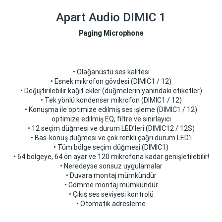
Apart Audio DIMIC 1
Paging Microphone
• Olağanüstü ses kalitesi
• Esnek mikrofon gövdesi (DIMIC1 / 12)
• Değiştirilebilir kağıt ekler (düğmelerin yanındaki etiketler)
• Tek yönlü kondenser mikrofon (DIMIC1 / 12)
• Konuşma ile optimize edilmiş ses işleme (DIMIC1 / 12)
optimize edilmiş EQ, filtre ve sınırlayıcı
• 12 seçim düğmesi ve durum LED’leri (DIMIC12 / 12S)
• Bas-konuş düğmesi ve çok renkli çağrı durum LED’i
• Tüm bölge seçim düğmesi (DIMIC1)
• 64 bölgeye, 64 ön ayar ve 120 mikrofona kadar genişletilebilir!
• Neredeyse sonsuz uygulamalar
• Duvara montaj mümkündür
• Gömme montaj mümkündür
• Çıkış ses seviyesi kontrolü
• Otomatik adresleme