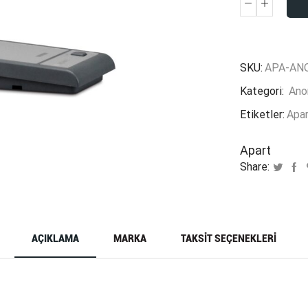
Apart
Audio
DIMIC
1
SKU:
APA-AN
adet
Kategori:
Anon
Etiketler:
Apar
Apart
Share:
AÇIKLAMA
MARKA
TAKSIT SEÇENEKLERI