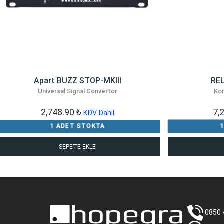
Apart BUZZ STOP-MKIII
RE
Universal Signal Convertor
Kon
2,748.90
₺
7,
KDV Dahil
1 ADET STOKTA
SEPETE EKLE
0850 