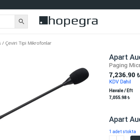
 / Çeviri Tipi Mikrofonlar
Apart Au
Paging Mic
7,236.90
KDV Dahil
Havale / Eft
7,055.98
₺
Apart Au
1 adet stokta