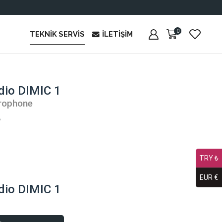
0
TEKNIK SERVIS
İLETIŞIM
dio DIMIC 1
rophone
₺
TRY ₺
EUR €
dio DIMIC 1