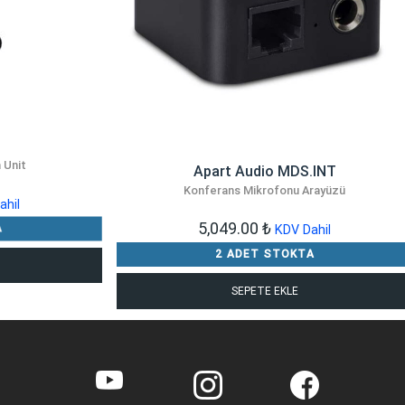
 Unit
Apart Audio MDS.INT
Konferans Mikrofonu Arayüzü
ahil
5,049.00
₺
A
KDV Dahil
2 ADET STOKTA
SEPETE EKLE