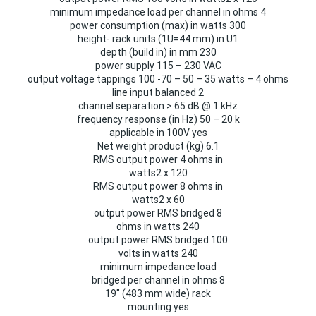
minimum impedance load per channel in ohms 4
power consumption (max) in watts 300
height- rack units (1U=44 mm) in U1
depth (build in) in mm 230
power supply 115 – 230 VAC
output voltage tappings 100 -70 – 50 – 35 watts – 4 ohms
line input balanced 2
channel separation > 65 dB @ 1 kHz
frequency response (in Hz) 50 – 20 k
applicable in 100V yes
Net weight product (kg) 6.1
RMS output power 4 ohms in
watts2 x 120
RMS output power 8 ohms in
watts2 x 60
output power RMS bridged 8
ohms in watts 240
output power RMS bridged 100
volts in watts 240
minimum impedance load
bridged per channel in ohms 8
19″ (483 mm wide) rack
mounting yes