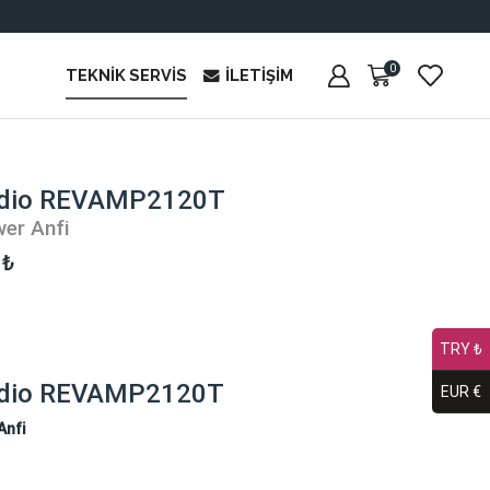
0
TEKNIK SERVIS
İLETIŞIM
udio REVAMP2120T
wer Anfi
0
₺
TRY ₺
udio REVAMP2120T
EUR €
Anfi