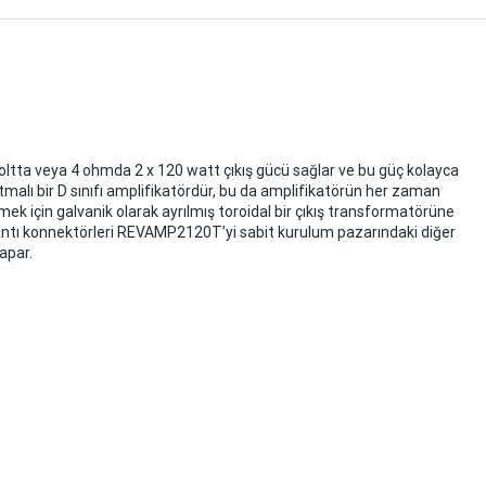
voltta veya 4 ohmda 2 x 120 watt çıkış gücü sağlar ve bu güç kolayca
malı bir D sınıfı amplifikatördür, bu da amplifikatörün her zaman
mek için galvanik olarak ayrılmış toroidal bir çıkış transformatörüne
e bağlantı konnektörleri REVAMP2120T’yi sabit kurulum pazarındaki diğer
apar.