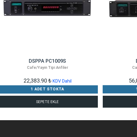
DSPPA PC1009S
Cafe/Yayın Tipi Anfiler
Ca
22,383.90
₺
56
KDV Dahil
1 ADET STOKTA
SEPETE EKLE