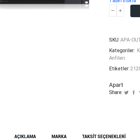
1 adet stokta
Apart
Audio
REVAMP
adet
SKU:
APA-OUT
Kategoriler:
K
Anfileri
Etiketler:
212
Apart
Share:
AÇIKLAMA
MARKA
TAKSIT SEÇENEKLERI