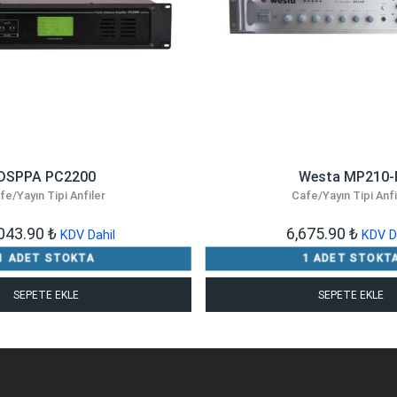
DSPPA PC2200
Westa MP210-
fe/Yayın Tipi Anfiler
Cafe/Yayın Tipi Anfi
,043.90
₺
6,675.90
₺
KDV Dahil
KDV D
1 ADET STOKTA
1 ADET STOKT
SEPETE EKLE
SEPETE EKLE