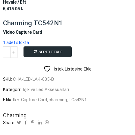
Havale / Eft
5,415.05
₺
Charming TC542N1
Video Capture Card
1 adet stokta
SEPETE EKLE
Charming
TC542N1
İstek Listesine Ekle
adet
SKU:
CHA-LED-LAK-005-B
Kategori:
Işık ve Led Aksesuarları
Etiketler:
Capture Card
,
charming
,
TC542N1
Charming
Share: