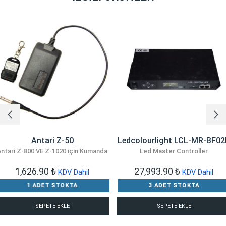
Antari Z-50
Ledcolourlight LCL-MR-BF02
Antari Z-800 VE Z-1020 için Kumanda
Led Master Controller
1,626.90
₺
27,993.90
₺
KDV Dahil
KDV Dahil
1 ADET STOKTA
3 ADET STOKTA
SEPETE EKLE
SEPETE EKLE