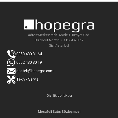
Adres:Merkez Mah. Abide-i Hürriyet Cad.
Blackout No:211 K:1 D:64 A Blok
Şişli/İstanbul
0850 480 81 64
0552 480 80 19
destek@hopegra.com
Teknik Servis
Gizlilik politikası
Mesafeli Satış Sözleşmesi