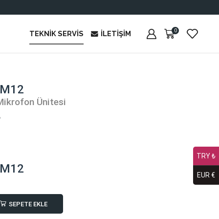
0
TEKNIK SERVIS
İLETIŞIM
CM12
Mikrofon Ünitesi
₺
TRY ₺
CM12
EUR €
SEPETE EKLE