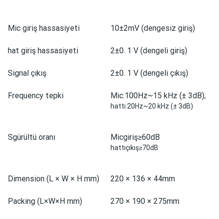
Mic giriş hassasiyeti
10±2mV (dengesiz giriş)
hat giriş hassasiyeti
2±0. 1 V (dengeli giriş)
Signal çıkış
2±0. 1 V (dengeli çıkış)
Frequency tepki
Mic:100Hz~15 kHz (± 3dB);
hattı:20Hz~20 kHz (± 3dB)
Sgürültü oranı
Micgiriş≥60dB
hattıçıkış≥70dB
Dimension (L × W × H mm)
220 × 136 × 44mm
Packing (L×W×H mm)
270 × 190 × 275mm