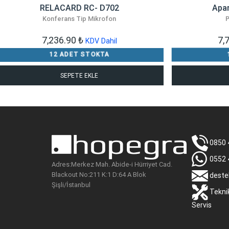
RELACARD RC- D702
Apar
Konferans Tip Mikrofon
7,236.90
₺
7,
KDV Dahil
12 ADET STOKTA
SEPETE EKLE
0850 
0552 
Adres:Merkez Mah. Abide-i Hürriyet Cad.
Blackout No:211 K:1 D:64 A Blok
deste
Şişli/İstanbul
Tekni
Servis