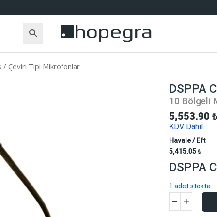
 / Çeviri Tipi Mikrofonlar
DSPPA 
10 Bölgeli 
5,553.90
KDV Dahil
Havale / Eft
5,415.05
₺
DSPPA 
1 adet stokta
DSPPA