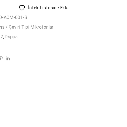
İstek Listesine Ekle
O-ACM-001-B
s / Çeviri Tipi Mikrofonlar
12
,
Dsppa