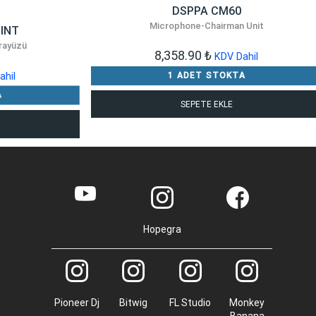
DSPPA CM60
Microphone-Chairman Unit
.INT
rayüzü
8,358.90
₺
KDV Dahil
1 ADET STOKTA
ahil
A
SEPETE EKLE
Hopegra
Pioneer Dj
Bitwig
FL Studio
Monkey
Banana