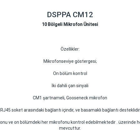
DSPPA CM12
10 Bölgeli Mikrofon Ünitesi
Özellikler:
Mikrofon
seviye göstergesi;
On bölüm kontrol
İki dahili çan sinyali
CM1 şartnameli, Gooseneck mikrofon
RJ45 soket arasındaki bağlantı içindir, ve basamaklı bağlantı desteklidir
onu ve on bölümdeki her mikrofonu kontrol edebilmektedir . üzerinde h
mevcuttur.