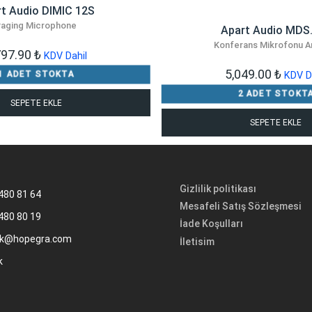
t Audio DIMIC 12S
Paging Microphone
Apart Audio MDS
Konferans Mikrofonu A
797.90
₺
KDV Dahil
5,049.00
₺
1 ADET STOKTA
KDV D
2 ADET STOKT
SEPETE EKLE
SEPETE EKLE
Gizlilik politikası
480 81 64
Mesafeli Satış Sözleşmesi
480 80 19
İade Koşulları
k@hopegra.com
İletisim
k