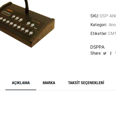
CM12
adet
SKU:
DSP-AN
Kategori:
Anon
Etiketler:
CM
DSPPA
Share:
AÇIKLAMA
MARKA
TAKSIT SEÇENEKLERI