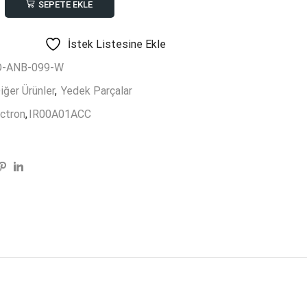
SEPETE EKLE
TRON
01ACC
İstek Listesine Ekle
O-ANB-099-W
iğer Ürünler
,
Yedek Parçalar
ctron
,
IR00A01ACC