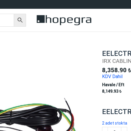
EELECTR
IRX CABLI
8,358.90
KDV Dahil
Havale / Eft
8,149.93
₺
EELECTR
2 adet stokta