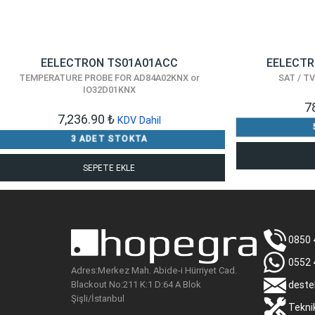
EELECTRON TS01A01ACC
EELECTRO
TEMPERATURE PROBE FOR AD84A02KNX or
SAT / T
IO32D01KNX
7
7,236.90
₺
KDV Dahil
3 ADET STOKTA
SEPETE EKLE
0850 
0552 
Adres:Merkez Mah. Abide-i Hürriyet Cad.
Blackout No:211 K:1 D:64 A Blok
deste
Şişli/İstanbul
Tekni