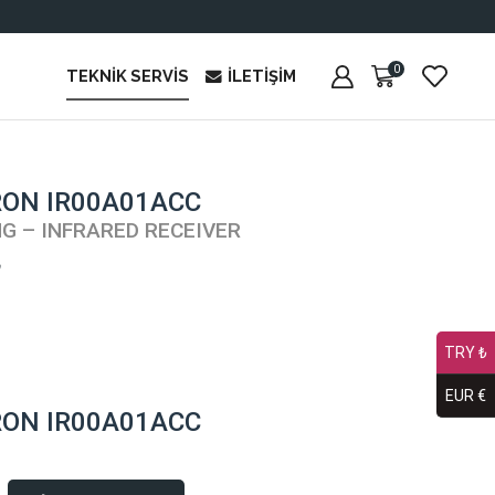
0
TEKNIK SERVIS
İLETIŞIM
ON IR00A01ACC
NG – INFRARED RECEIVER
₺
TRY ₺
EUR €
ON IR00A01ACC