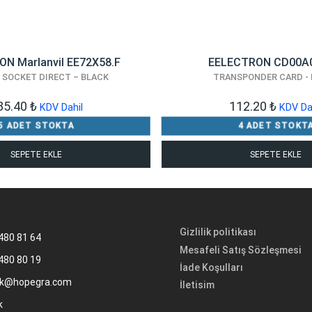
N Marlanvil EE72X58.F
EELECTRON CD00A
V SOCKET DIRECT – BLACK
TRANSPONDER CARD -
85.40
₺
112.20
₺
KDV Dahil
KDV Da
5 ADET STOKTA
4 ADET STOKT
SEPETE EKLE
SEPETE EKLE
Gizlilik politikası
480 81 64
Mesafeli Satış Sözleşmesi
480 80 19
İade Koşulları
k@hopegra.com
İletisim
k