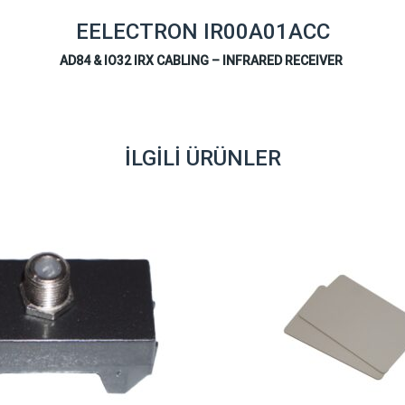
EELECTRON IR00A01ACC
AD84 & IO32 IRX CABLING – INFRARED RECEIVER
İLGILI ÜRÜNLER