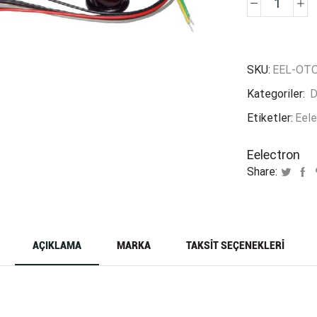
EELEC
IR00A
adet
SKU:
EEL-OT
Kategoriler:
D
Etiketler:
Eele
Eelectron
Share:
AÇIKLAMA
MARKA
TAKSIT SEÇENEKLERI