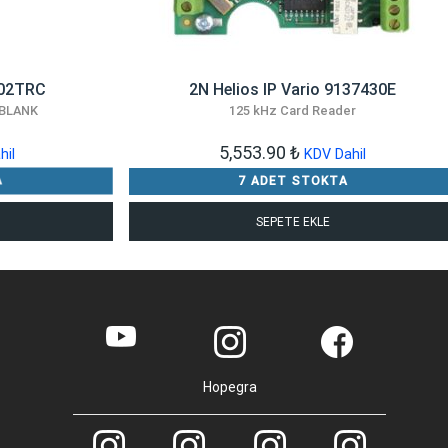
02TRC
2N Helios IP Vario 9137430E
 BLANK
125 kHz Card Reader
5,553.90
₺
hil
KDV Dahil
A
7 ADET STOKTA
SEPETE EKLE
Hopegra