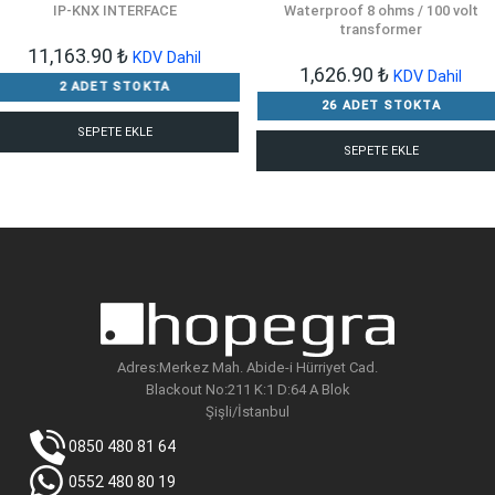
IP-KNX INTERFACE
Waterproof 8 ohms / 100 volt
transformer
11,163.90
₺
KDV Dahil
1,626.90
₺
KDV Dahil
2 ADET STOKTA
26 ADET STOKTA
SEPETE EKLE
SEPETE EKLE
Adres:Merkez Mah. Abide-i Hürriyet Cad.
Blackout No:211 K:1 D:64 A Blok
Şişli/İstanbul
0850 480 81 64
0552 480 80 19