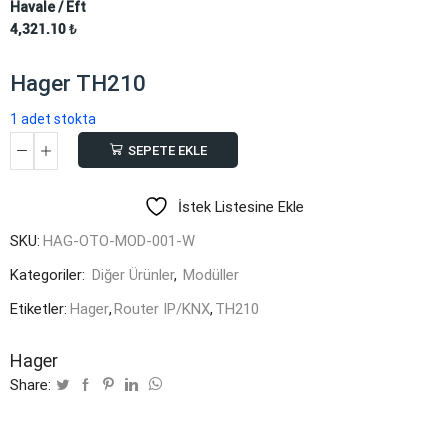
Havale / Eft
4,321.10
₺
Hager TH210
1 adet stokta
SEPETE EKLE
Hager
TH210
İstek Listesine Ekle
adet
SKU:
HAG-OTO-MOD-001-W
Kategoriler:
Diğer Ürünler
,
Modüller
Etiketler:
Hager
,
Router IP/KNX
,
TH210
Hager
Share: