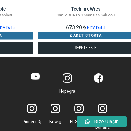
ble
Techlink Wres
Kablosu
3mt 2 RCA to 3.5mm Ses Kablosu
u
673.20
₺
DV Dahil
KDV Dahil
ndaki
A
2 ADET STOKTA
yat:
SEPETE EKLE
61.00 ₺.
Hopegra
Bize Ulaşın
Pioneer Dj
Bitwig
FL Studio
Monkey
Banana