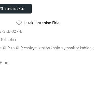
SEPETE EKLE
İstek Listesine Ekle
S-SKB-027-B
 Kabloları
t XLR to XLR cable
,
mikrofon kablosu
,
monitör kablosu
,