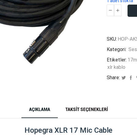
1 adet stokta
Hopegra
XLR
17
Mic
SKU:
HOP-AK
Cable
Kategori:
Ses
adet
Etiketler:
17m
xlr kablo
Share:
AÇIKLAMA
TAKSIT SEÇENEKLERI
Hopegra XLR 17 Mic Cable