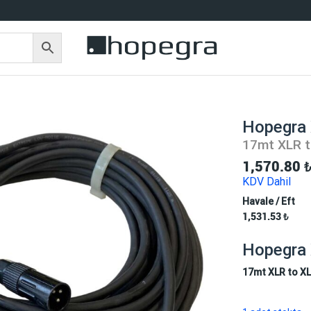
Hopegra 
17mt XLR t
1,570.80
KDV Dahil
Havale / Eft
1,531.53
₺
Hopegra 
17mt XLR to XL