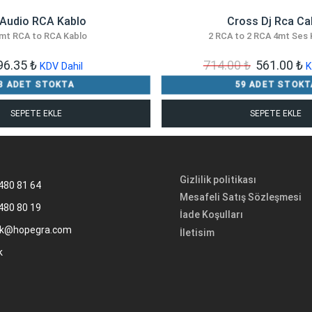
 Audio RCA Kablo
Cross Dj Rca Ca
 mt RCA to RCA Kablo
2 RCA to 2 RCA 4mt Ses 
Orijinal
Ş
96.35
₺
714.00
₺
561.00
₺
KDV Dahil
K
fiyat:
a
3 ADET STOKTA
59 ADET STOKT
714.00 ₺.
fi
SEPETE EKLE
SEPETE EKLE
5
Gizlilik politikası
480 81 64
Mesafeli Satış Sözleşmesi
480 80 19
İade Koşulları
k@hopegra.com
İletisim
k