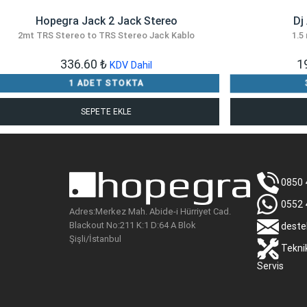
Hopegra Jack 2 Jack Stereo
Dj
2mt TRS Stereo to TRS Stereo Jack Kablo
1.5
336.60
₺
1
KDV Dahil
1 ADET STOKTA
SEPETE EKLE
0850 
0552 
Adres:Merkez Mah. Abide-i Hürriyet Cad.
Blackout No:211 K:1 D:64 A Blok
deste
Şişli/İstanbul
Tekni
Servis