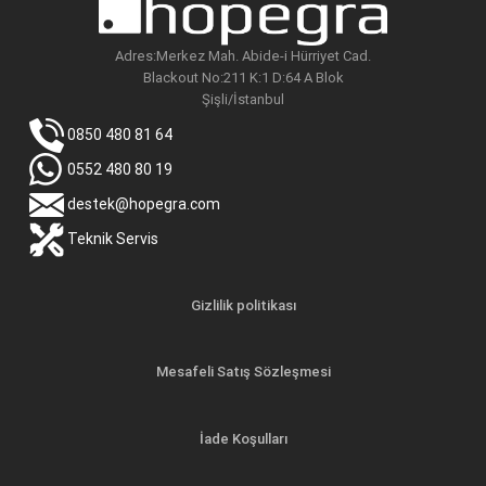
Adres:Merkez Mah. Abide-i Hürriyet Cad.
Blackout No:211 K:1 D:64 A Blok
Şişli/İstanbul
0850 480 81 64
0552 480 80 19
destek@hopegra.com
Teknik Servis
Gizlilik politikası
Mesafeli Satış Sözleşmesi
İade Koşulları