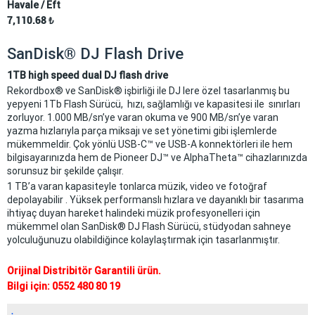
Havale / Eft
7,110.68
₺
SanDisk® DJ Flash Drive
1TB high speed dual DJ flash drive
Rekordbox® ve SanDisk® işbirliği ile DJ lere özel tasarlanmış bu
yepyeni 1Tb Flash Sürücü, hızı, sağlamlığı ve kapasitesi ile sınırları
zorluyor. 1.000 MB/sn’ye varan okuma ve 900 MB/sn’ye varan
yazma hızlarıyla parça miksajı ve set yönetimi gibi işlemlerde
mükemmeldir. Çok yönlü USB-C™ ve USB-A konnektörleri ile hem
bilgisayarınızda hem de Pioneer DJ™ ve AlphaTheta™ cihazlarınızda
sorunsuz bir şekilde çalışır.
1 TB’a varan kapasiteyle tonlarca müzik, video ve fotoğraf
depolayabilir . Yüksek performanslı hızlara ve dayanıklı bir tasarıma
ihtiyaç duyan hareket halindeki müzik profesyonelleri için
mükemmel olan SanDisk® DJ Flash Sürücü, stüdyodan sahneye
yolculuğunuzu olabildiğince kolaylaştırmak için tasarlanmıştır.
Orijinal Distribitör Garantili ürün.
Bilgi için: 0552 480 80 19