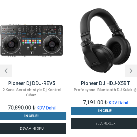
Pioneer Dj DDJ-REV5
Pioneer DJ HDJ-X5BT
2 Kanal Scratch-style Dj Kontrol
Profesyonel Bluetooth DJ Kulaklığ
Cihazı
7,191.00
₺
KDV Dahil
70,890.00
₺
KDV Dahil
İNCELE!
İNCELE!
SEÇENEKLER
DEVAMINI OKU