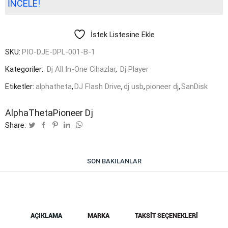
İNCELE!
İstek Listesine Ekle
SKU:
PIO-DJE-DPL-001-B-1
Kategoriler:
Dj All In-One Cihazlar
,
Dj Player
Etiketler:
alphatheta
,
DJ Flash Drive
,
dj usb
,
pioneer dj
,
SanDisk
AlphaTheta
Pioneer Dj
Share:
SON BAKILANLAR
AÇIKLAMA
MARKA
TAKSIT SEÇENEKLERI