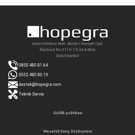
Adres:Merkez Mah. Abide-i Hürriyet Cad.
Blackout No:211 K:1 D:64 A Blok
Şişli/İstanbul
0850 480 81 64
0552 480 80 19
destek@hopegra.com
Teknik Servis
Gizlilik politikası
Mesafeli Satış Sözleşmesi