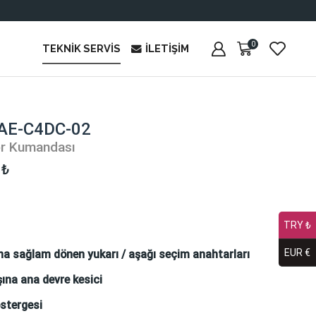
0
TEKNIK SERVIS
İLETIŞIM
PAE-C4DC-02
r Kumandası
0
₺
TRY ₺
EUR €
na sağlam dönen yukarı / aşağı seçim anahtarları
şına ana devre kesici
stergesi