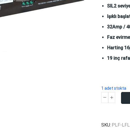
SIL2 seviy
Işıklı başl
32Amp / 4
Faz evirme
Harting 16p
19 inç raf
1 adet stokta
Prolyft
PAE-
C4DC-
02
SKU:
PLF-LFL
adet