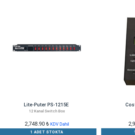
​Lite-Puter PS-1215E
Cos
12 Kanal Switch Box
2,748.90
₺
2,
KDV Dahil
1 ADET STOKTA