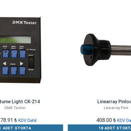
tume Light CK-214
Linearray Pinlo
DMX Tester
Linearray Pimi
978.91
₺
408.00
₺
KDV Dahil
KDV Da
1 ADET STOKTA
18 ADET STOKT