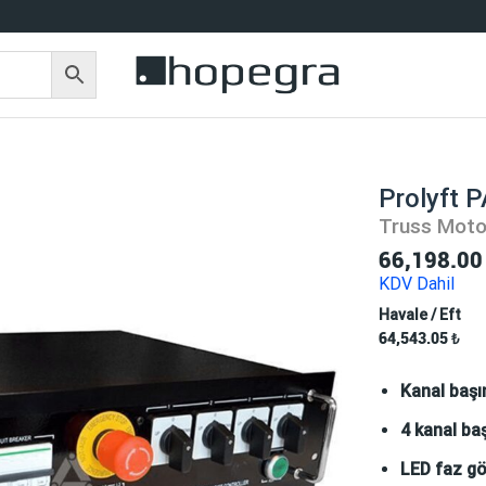
Prolyft 
Truss Moto
66,198.0
KDV Dahil
Havale / Eft
64,543.05
₺
Kanal başı
4 kanal ba
LED faz gö