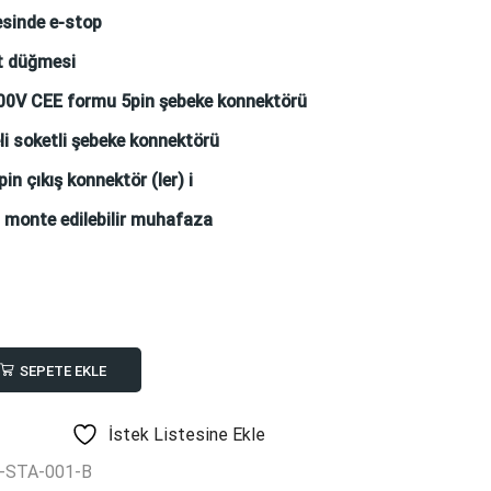
esinde e-stop
at düğmesi
00V CEE formu 5pin şebeke konnektörü
li soketli şebeke konnektörü
in çıkış konnektör (ler) i
a monte edilebilir muhafaza
SEPETE EKLE
İstek Listesine Ekle
-STA-001-B