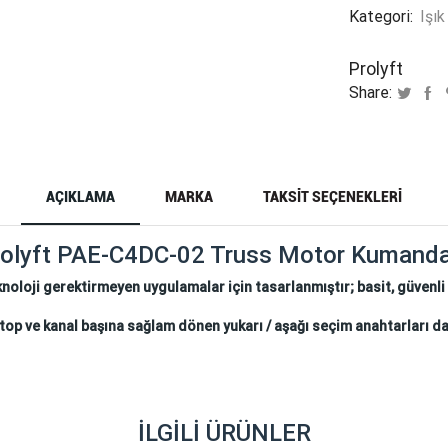
Kategori:
Işık
Prolyft
Share:
AÇIKLAMA
MARKA
TAKSIT SEÇENEKLERI
rolyft PAE-C4DC-02 Truss Motor Kumanda
knoloji gerektirmeyen uygulamalar için tasarlanmıştır; basit, güvenli
top ve kanal başına sağlam dönen yukarı / aşağı seçim anahtarları dah
İLGILI ÜRÜNLER