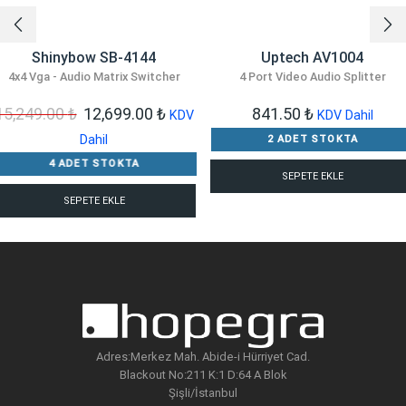
Shinybow SB-4144
Uptech AV1004
4x4 Vga - Audio Matrix Switcher
4 Port Video Audio Splitter
Orijinal
Şu
15,249.00
₺
12,699.00
₺
841.50
₺
KDV
KDV Dahil
fiyat:
andaki
Dahil
2 ADET STOKTA
15,249.00 ₺.
fiyat:
4 ADET STOKTA
SEPETE EKLE
12,699.00 ₺.
SEPETE EKLE
Adres:Merkez Mah. Abide-i Hürriyet Cad.
Blackout No:211 K:1 D:64 A Blok
Şişli/İstanbul