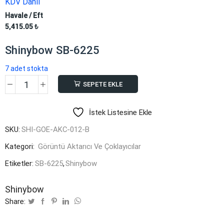
KDV Dahil
Havale / Eft
5,415.05
₺
Shinybow SB-6225
7 adet stokta
SEPETE EKLE
Shinybow
SB-
İstek Listesine Ekle
6225
adet
SKU:
SHI-GOE-AKC-012-B
Kategori:
Görüntü Aktarıcı Ve Çoklayıcılar
Etiketler:
SB-6225
,
Shinybow
Shinybow
Share: