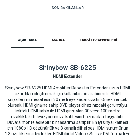
SON BAKILANLAR
AÇIKLAMA
MARKA
TAKSIT SEÇENEKLERI
Shinybow SB-6225
HDMI Extender
Shinybow SB-6225 HDMI Amplifier Repeater Extender, uzun HDMI
uzantıları oluşturmak için kullanılan bir arabirimdir. HDMI
sinyallerinin mesafesini 30 metreye kadar uzatır. Örnek vericek
olursak, HDMI girişine sahip DVD player cihazınızdaki görüntüyü,
kaliteli HDMI kablo ile HDMI girişi olan 30 veya 100 metre
uzaklıktaki televizyonunuza kalitesini bozmadan taşıyabilir.
Duvara monte edilebilir bir tasarıma sahiptir. En iyi sinyal kalitesi
için 1080p HD çözünürlük ve 8 kanallı dijital ses HDMI sürümünün
1.3 özelliklerini destekler. HDMI dijital Video / Ses ve DVI formatı ve