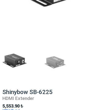
Shinybow SB-6225
HDMI Extender
5,553.90
₺