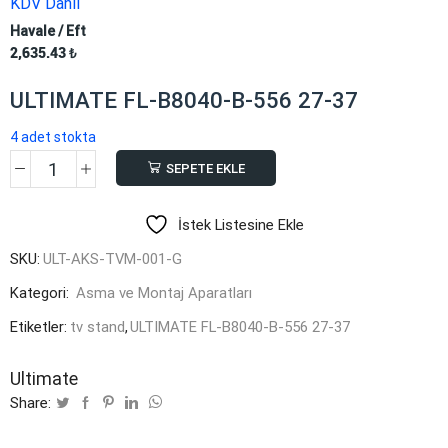
KDV Dahil
Havale / Eft
2,635.43
₺
ULTIMATE FL-B8040-B-556 27-37
4 adet stokta
SEPETE EKLE
ULTIMATE
FL-
İstek Listesine Ekle
B8040-
B-
SKU:
ULT-AKS-TVM-001-G
556
Kategori:
Asma ve Montaj Aparatları
27-
37
Etiketler:
tv stand
,
ULTIMATE FL-B8040-B-556 27-37
adet
Ultimate
Share: