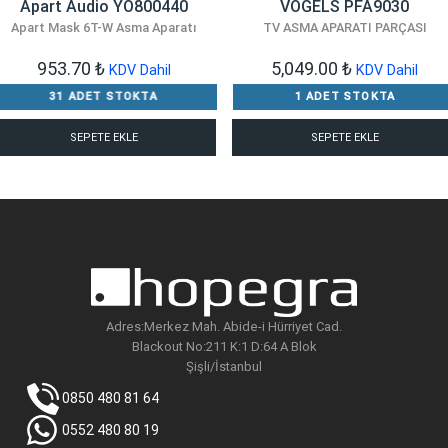
Apart Audio YO800440
VOGELS PFA9030
Apart Mask 6T-W Asma Aparatı
TV ASMA APARATI PARÇASI
953.70
₺
5,049.00
₺
KDV Dahil
KDV Dahil
31 ADET STOKTA
1 ADET STOKTA
SEPETE EKLE
SEPETE EKLE
Adres:Merkez Mah. Abide-i Hürriyet Cad.
Blackout No:211 K:1 D:64 A Blok
Şişli/İstanbul
0850 480 81 64
0552 480 80 19