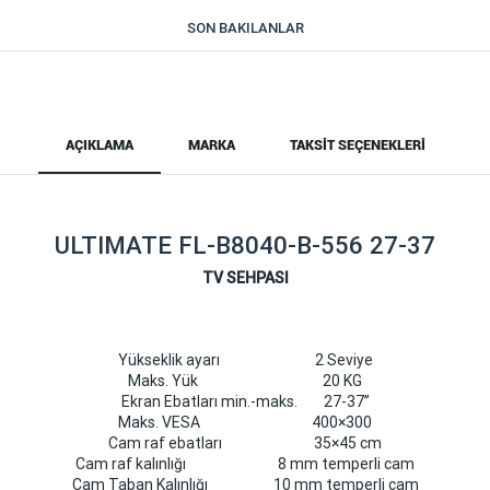
SON BAKILANLAR
AÇIKLAMA
MARKA
TAKSIT SEÇENEKLERI
ULTIMATE FL-B8040-B-556 27-37
TV SEHPASI
Yükseklik ayarı 2 Seviye
Maks. Yük 20 KG
Ekran Ebatları min.-maks. 27-37”
Maks. VESA 400×300
Cam raf ebatları 35×45 cm
Cam raf kalınlığı 8 mm temperli cam
Cam Taban Kalınlığı 10 mm temperli cam