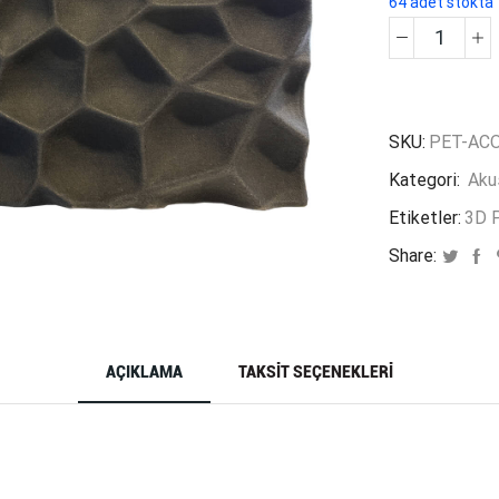
64 adet stokta
Water
Cube
Akusti
Pet
SKU:
PET-ACO
Panel
Kategori:
Aku
adet
Etiketler:
3D P
Share:
AÇIKLAMA
TAKSIT SEÇENEKLERI