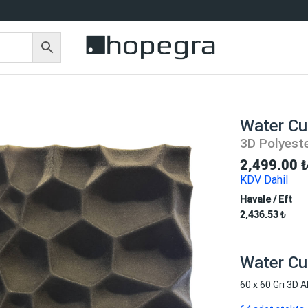
Water Cu
3D Polyeste
2,499.00
KDV Dahil
Havale / Eft
2,436.53
₺
Water C
60 x 60 Gri 3D 