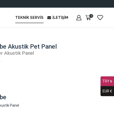
0
TEKNIK SERVIS
İLETIŞIM
be Akustik Pet Panel
r Akustik Panel
₺
TRY ₺
EUR €
ube
Akustik Panel