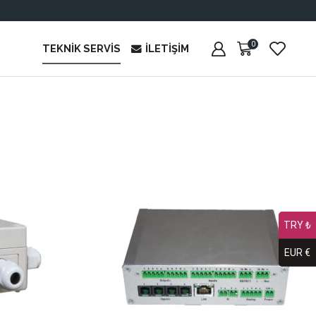
0
TEKNIK SERVIS
İLETIŞIM
TRY ₺
EUR €