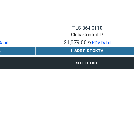
TLS 864 0110
GlobalControl IP
21,879.00
₺
ahil
KDV Dahil
A
1 ADET STOKTA
SEPETE EKLE