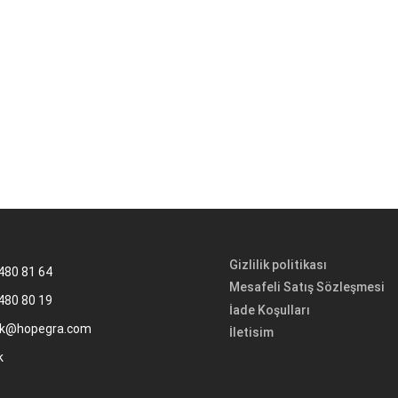
Gizlilik politikası
480 81 64
Mesafeli Satış Sözleşmesi
480 80 19
İade Koşulları
k@hopegra.com
İletisim
k