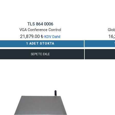
TLS 864 0006
VGA Conference Control
Glob
21,879.00
₺
16
KDV Dahil
1 ADET STOKTA
SEPETE EKLE