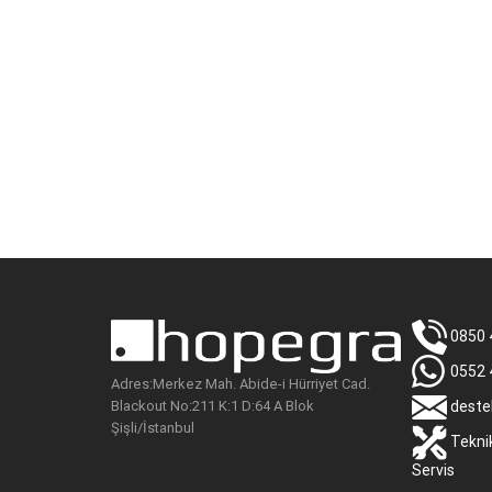
0850 
0552 
Adres:Merkez Mah. Abide-i Hürriyet Cad.
Blackout No:211 K:1 D:64 A Blok
deste
Şişli/İstanbul
Tekni
Servis