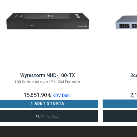
Wyrestorm NHD-100-TX
3c
100 Series AV over IP H.264 Encoder
15,651.90
₺
2,
KDV Dahil
1 ADET STOKTA
SEPETE EKLE