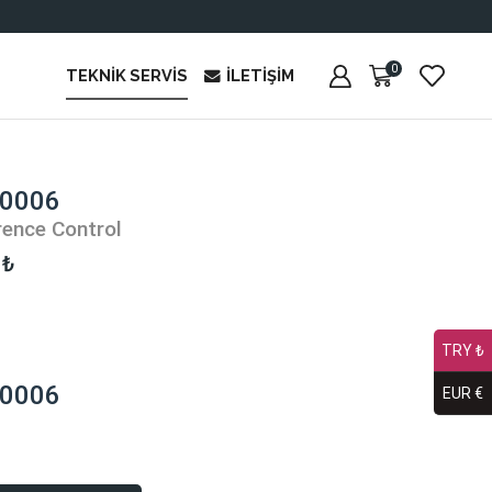
0
TEKNIK SERVIS
İLETIŞIM
 0006
ence Control
0
₺
TRY ₺
 0006
EUR €