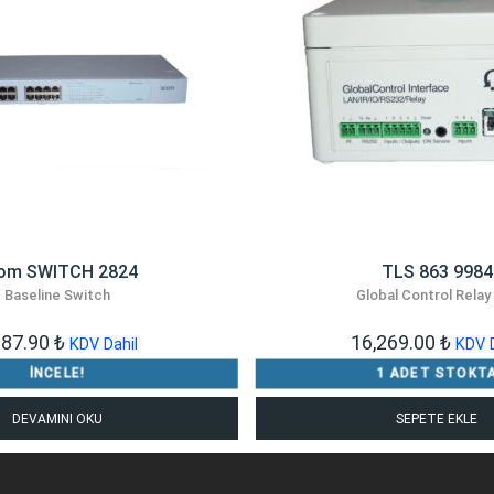
om SWITCH 2824
TLS 863 9984
Baseline Switch
Global Control Relay
187.90
₺
16,269.00
₺
KDV Dahil
KDV D
İNCELE!
1 ADET STOKT
DEVAMINI OKU
SEPETE EKLE