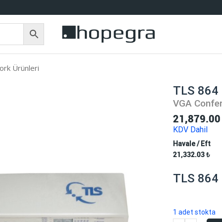
rk Ürünleri
TLS 864
VGA Confer
21,879.0
KDV Dahil
Havale / Eft
21,332.03
₺
TLS 864
1 adet stokta