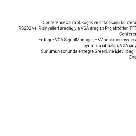
ConferenceControl, küçük ve orta ölçekli konfer
RS232 ve IR sinyalleri aracılığıyla VGA araçları Projektörler, T
Conferen
Entegre VGA SignalManager, H&V senkronizasyon ay
oynatma cihazları, VGA sinya
Sunumun sonunda entegre GreenLine işlevi, bağlı 
Ene