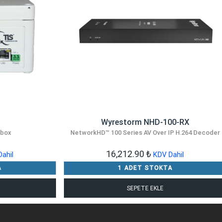
Wyrestorm NHD-100-RX
 box
NetworkHD™ 100 Series AV Over IP H.264 Decoder
16,212.90
₺
ahil
KDV Dahil
A
1 ADET STOKTA
SEPETE EKLE