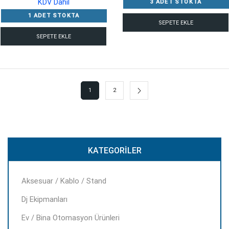
fiyat:
andaki
KDV Dahil
3 ADET STOKTA
16,269.00 ₺.
fiyat:
1 ADET STOKTA
SEPETE EKLE
14,229.00 ₺.
SEPETE EKLE
1
2
KATEGORILER
Aksesuar / Kablo / Stand
Dj Ekipmanları
Ev / Bina Otomasyon Ürünleri