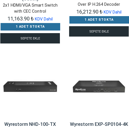
Over IP H.264 Decoder
2x1 HDMI/VGA Smart Switch
16,212.90
₺
with CEC Control
KDV Dahil
11,163.90
₺
KDV Dahil
1 ADET STOKTA
1 ADET STOKTA
SEPETE EKLE
SEPETE EKLE
Wyrestorm NHD-100-TX
Wyrestorm EXP-SP0104-4K