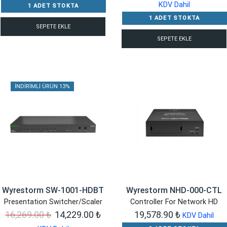
fiyat:
a
45,849.00 ₺.
fiyat:
KDV Dahil
1 ADET STOKTA
61,149.00 ₺.
f
40,749.00 ₺.
1 ADET STOKTA
SEPETE EKLE
5
SEPETE EKLE
İNDIRIMLI ÜRÜN 13%
Wyrestorm SW-1001-HDBT
Wyrestorm NHD-000-CTL
Presentation Switcher/Scaler
Controller For Network HD
Orijinal
Şu
16,269.00
₺
14,229.00
₺
19,578.90
₺
KDV Dahil