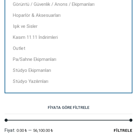
Görüntü / Güvenlik / Anons / Ekipmanları
Hoparlör & Aksesuarları
Işık ve Sisler
Kasım 11.11 İndirimleri
Outlet
Pa/Sahne Ekipmanları
Stüdyo Ekipmanları
Stüdyo Yazılımları
FIYATA GÖRE FILTRELE
En
En
Fiyat:
—
0.00 ₺
56,100.00 ₺
FILTRELE