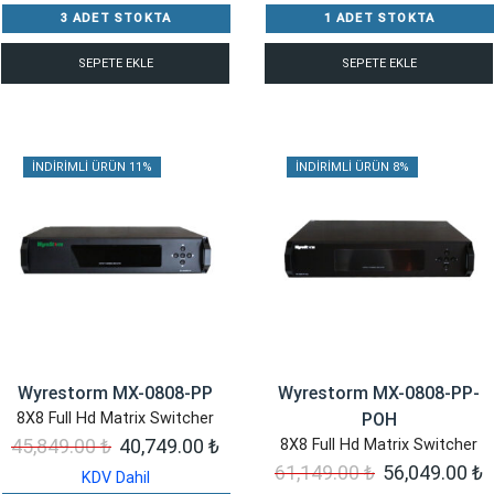
3 ADET STOKTA
1 ADET STOKTA
SEPETE EKLE
SEPETE EKLE
İNDIRIMLI ÜRÜN 11%
İNDIRIMLI ÜRÜN 8%
Wyrestorm MX-0808-PP
Wyrestorm MX-0808-PP-
8X8 Full Hd Matrix Switcher
POH
Orijinal
Şu
45,849.00
₺
40,749.00
₺
8X8 Full Hd Matrix Switcher
Orijinal
Ş
61,149.00
₺
56,049.00
₺
fiyat:
andaki
KDV Dahil