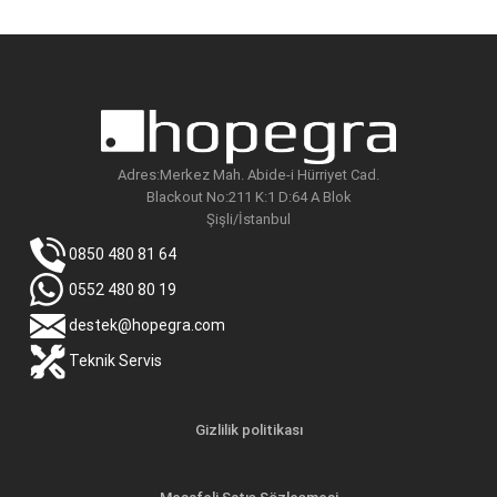
dü
yü
fi
fi
Adres:Merkez Mah. Abide-i Hürriyet Cad.
Blackout No:211 K:1 D:64 A Blok
Şişli/İstanbul
0850 480 81 64
0552 480 80 19
destek@hopegra.com
Teknik Servis
Gizlilik politikası