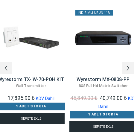
İNDIRIMLI ÜRÜN 11%
Wyrestorm TX-IW-70-POH KIT
Wyrestorm MX-0808-PP
Wall Transmitter
8X8 Full Hd Matrix Switcher
Orijinal
Şu
17,895.90
₺
45,849.00
₺
40,749.00
₺
KDV Dahil
KD
fiyat:
an
Dahil
1 ADET STOKTA
45,849.00 ₺.
fiy
1 ADET STOKTA
SEPETE EKLE
40,
SEPETE EKLE