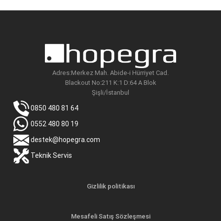
Adres:Merkez Mah. Abide-i Hürriyet Cad.
Blackout No:211 K:1 D:64 A Blok
Şişli/İstanbul
0850 480 81 64
0552 480 80 19
destek@hopegra.com
Teknik Servis
Gizlilik politikası
Mesafeli Satış Sözleşmesi