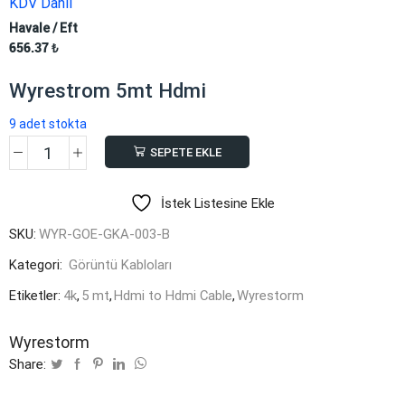
KDV Dahil
Havale / Eft
656.37
₺
Wyrestrom 5mt Hdmi
9 adet stokta
SEPETE EKLE
Wyrestorm
5mt
İstek Listesine Ekle
Hdmi
adet
SKU:
WYR-GOE-GKA-003-B
Kategori:
Görüntü Kabloları
Etiketler:
4k
,
5 mt
,
Hdmi to Hdmi Cable
,
Wyrestorm
Wyrestorm
Share: