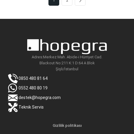
1
2
Adres:Merkez Mah. Abide-i Hürriyet Cad.
Blackout No:211 K:1 D:64 A Blok
Şişli/İstanbul
0850 480 81 64
0552 480 80 19
destek@hopegra.com
Teknik Servis
Gizlilik politikası