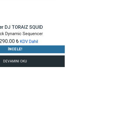
er DJ TORAIZ SQUID
ack Dynamic Sequencer
,290.00
₺
KDV Dahil
İNCELE!
DEVAMINI OKU