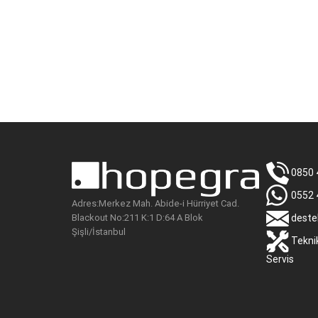
0850 
0552 
Adres:Merkez Mah. Abide-i Hürriyet Cad.
Blackout No:211 K:1 D:64 A Blok
deste
Şişli/İstanbul
Tekni
Servis