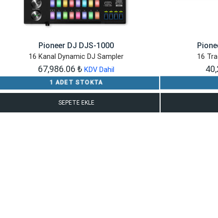
Pioneer DJ DJS-1000
Pione
16 Kanal Dynamic DJ Sampler
16 Tr
67,986.06
₺
40
KDV Dahil
1 ADET STOKTA
SEPETE EKLE