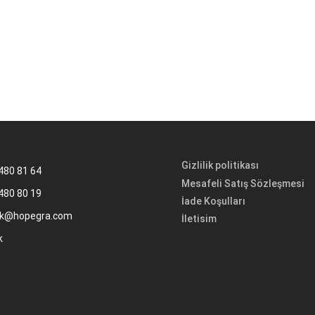
Gizlilik politikası
480 81 64
Mesafeli Satış Sözleşmesi
480 80 19
İade Koşulları
k@hopegra.com
İletisim
k