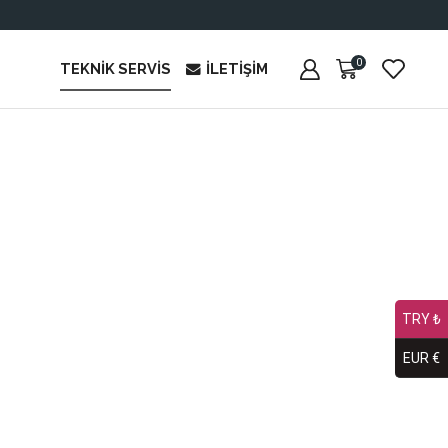
0
TEKNIK SERVIS
İLETIŞIM
TRY ₺
EUR €