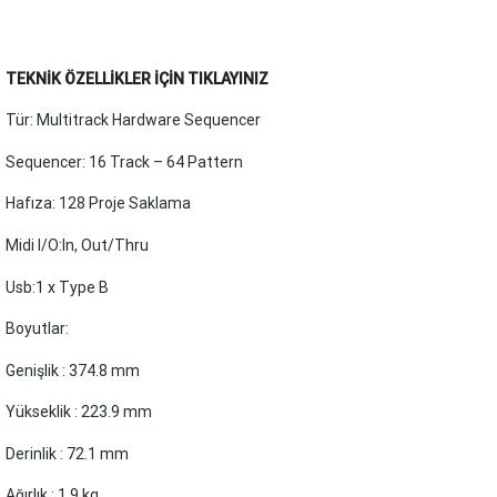
TEKNİK ÖZELLİKLER İÇİN TIKLAYINIZ
Tür: Multitrack Hardware Sequencer
Sequencer: 16 Track – 64 Pattern
Hafıza: 128 Proje Saklama
Midi I/O:In, Out/Thru
Usb:1 x Type B
Boyutlar:
Genişlik : 374.8 mm
Yükseklik : 223.9 mm
Derinlik : 72.1 mm
Ağırlık : 1.9 kg