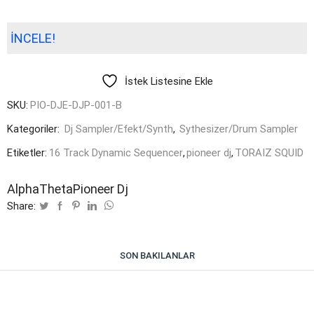
İNCELE!
İstek Listesine Ekle
SKU:
PIO-DJE-DJP-001-B
Kategoriler:
Dj Sampler/Efekt/Synth
,
Sythesizer/Drum Sampler
Etiketler:
16 Track Dynamic Sequencer
,
pioneer dj
,
TORAIZ SQUID
AlphaTheta
Pioneer Dj
Share:
SON BAKILANLAR