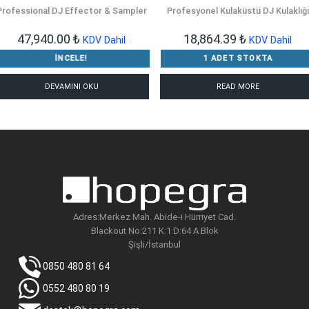
Professional DJ Effector & Sampler
Profesyonel Kulaküstü DJ Kulaklığı
47,940.00
₺
18,864.39
₺
KDV Dahil
KDV Dahil
İNCELE!
1 ADET STOKTA
DEVAMINI OKU
READ MORE
Adres:Merkez Mah. Abide-i Hürriyet Cad.
Blackout No:211 K:1 D:64 A Blok
Şişli/İstanbul
0850 480 81 64
0552 480 80 19