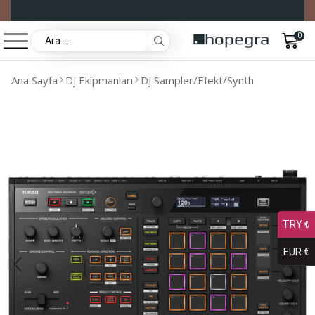
0
Ana Sayfa
Dj Ekipmanları
Dj Sampler/Efekt/Synth
TRY ₺
EUR €