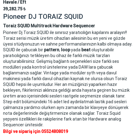
Havale / Eft
39,282.75
₺
Pioneer DJ TORAIZ SQUID
Toraiz SQUID Multitrack Hardware Sequencer
Pioneer Dj Toraiz SQUID ile sınırsız yaratıcılığın kapılarını aralayın!!
Toraiz serisi müzik üretim cihazları ailesinin bu en yeni ve gözde
üyesi stüdyonuzun ve sahne performanslarınızın kalbi olmaya aday.
SQUID ile çabucak bir
pattern
,
loop
yada
beat
oluşturabilir
yaratıcılığınızı tetikleyen bu cihaz ile farklı müzik tarzları
oluşturabilirsiniz. Gelişmiş bağlantı seçenekleri size farklı ses
modülleri yada kontrol ünitelerine yada DAW lara çabucak
bağlanmanızı sağlar. Vintage yada modüler syth veya davul
makinesi yada farklı davul cihazları kaynak ne olursa olsun Toraiz
SQUID hepsi ile uyumludur. Her an müziğinizi yaparken hazır
bekleyen, fikirlerinizi aklınıza geldiği anda hayata geçiren bu müzik
üretim aracı içerisindeki sesleri rastgele seçmenize olanak tanır.
Step edit bölümündeki 16 adet led aydınlatmalı lastik pad sesleri
çalmanıza yardımcı olurken aynı zamanda bir klavyeye dönüşerek
nota değerlerinide değiştirmenize olanak sağlar. Toraiz Squid
yepyeni özellikleri ile rakiplerine fark atan bir Hardware analog
Sequencer ünitesidir.
Bilgi ve sipariş için 05524808019