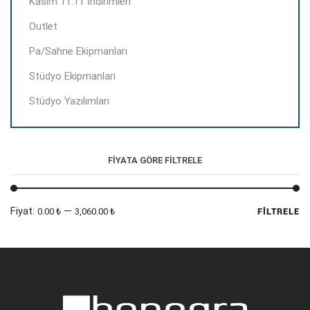
Kasım 11.11 İndirimleri
Outlet
Pa/Sahne Ekipmanları
Stüdyo Ekipmanları
Stüdyo Yazılımları
FIYATA GÖRE FILTRELE
En
En
Fiyat:
—
0.00 ₺
3,060.00 ₺
FILTRELE
dü
yü
fi
fi