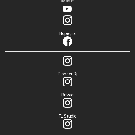
İletisim
Hopegra
Pioneer Dj
Bitwig
FL Studio